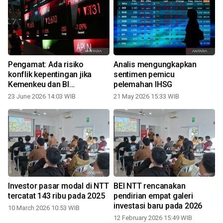
Pengamat: Ada risiko
Analis mengungkapkan
Ana
konflik kepentingan jika
sentimen pemicu
Kemenkeu dan BI
pelemahan IHSG
pemegang saham BEI
23 June 2026 14:03 WIB
21 May 2026 15:33 WIB
Investor pasar modal di NTT
BEI NTT rencanakan
tercatat 143 ribu pada 2025
pendirian empat galeri
investasi baru pada 2026
10 March 2026 10:53 WIB
12 February 2026 15:49 WIB