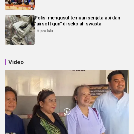
Polisi mengusut temuan senjata api dan
"airsoft gun" di sekolah swasta
18 jam lalu
Video