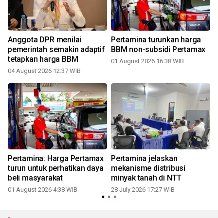
Anggota DPR menilai
Pertamina turunkan harga
pemerintah semakin adaptif
BBM non-subsidi Pertamax
tetapkan harga BBM
01 August 2026 16:38 WIB
04 August 2026 12:37 WIB
2
M
Pertamina: Harga Pertamax
Pertamina jelaskan
turun untuk perhatikan daya
mekanisme distribusi
beli masyarakat
minyak tanah di NTT
01 August 2026 4:38 WIB
28 July 2026 17:27 WIB
1