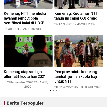
Kemenag NTT membuka
Kemenag: Kuota haji NTT
layanan jemput bola
tahun ini capai 668 orang
sertifikasi halal di HBKB
25 April 2025 17:45 WIB, 2025
Kupang
12 October 2025 11:55 WIB
Kemenag siapkan tiga
Pemprov minta kemenag
alternatif kuota haji 2021
tambah jumlah kuota haji
untuk NTT
28 November 2020 12:44 WIB,
0
2020
28 November 2020 8:58 WIB, 2020
Berita Terpopuler