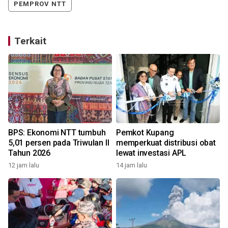
PEMPROV NTT
Terkait
BPS: Ekonomi NTT tumbuh
Pemkot Kupang
5,01 persen pada Triwulan II
memperkuat distribusi obat
Tahun 2026
lewat investasi APL
12 jam lalu
14 jam lalu
1