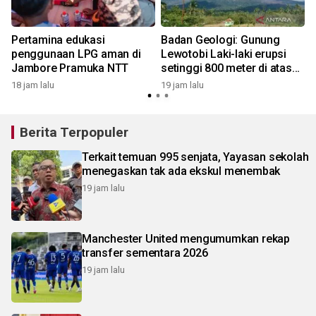
Pertamina edukasi
Badan Geologi: Gunung
n
penggunaan LPG aman di
Lewotobi Laki-laki erupsi
Jambore Pramuka NTT
setinggi 800 meter di atas
puncak
18 jam lalu
19 jam lalu
Berita Terpopuler
Terkait temuan 995 senjata, Yayasan sekolah
menegaskan tak ada ekskul menembak
19 jam lalu
Manchester United mengumumkan rekap
transfer sementara 2026
19 jam lalu