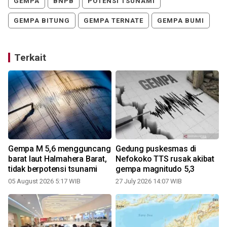
GEMPA
BNPB
POTENSI TSUNAMI
GEMPA BITUNG
GEMPA TERNATE
GEMPA BUMI
Terkait
a
Gempa M 5,6 mengguncang
Gedung puskesmas di
barat laut Halmahera Barat,
Nefokoko TTS rusak akibat
tidak berpotensi tsunami
gempa magnitudo 5,3
05 August 2026 5:17 WIB
27 July 2026 14:07 WIB
2