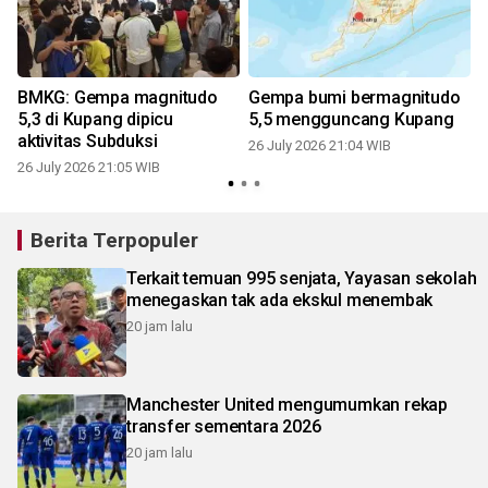
BMKG: Gempa magnitudo
Gempa bumi bermagnitudo
5,3 di Kupang dipicu
5,5 mengguncang Kupang
aktivitas Subduksi
26 July 2026 21:04 WIB
26 July 2026 21:05 WIB
1
Berita Terpopuler
Terkait temuan 995 senjata, Yayasan sekolah
menegaskan tak ada ekskul menembak
20 jam lalu
Manchester United mengumumkan rekap
transfer sementara 2026
20 jam lalu