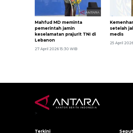
Mahfud MD meminta
Kemenhan:
pemerintah jamin
setelah j
keselamatan prajurit TNI di
medis
Lebanon
25 April 202
27 April 2026 15:30 WIB
>
Terkini
Seput