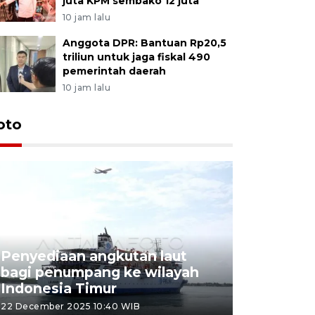
juta KPM sembako 12 juta
10 jam lalu
Anggota DPR: Bantuan Rp20,5
triliun untuk jaga fiskal 490
pemerintah daerah
10 jam lalu
oto
Penyediaan angkutan laut
bagi penumpang ke wilayah
Pekerja 
Indonesia Timur
dideporta
22 December 2025 10:40 WIB
15 December 2