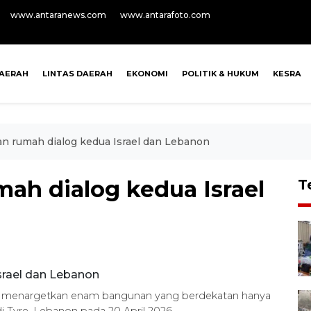
www.antaranews.com
www.antarafoto.com
AERAH
LINTAS DAERAH
EKONOMI
POLITIK & HUKUM
KESRA
an rumah dialog kedua Israel dan Lebanon
ah dialog kedua Israel
T
ang menargetkan enam bangunan yang berdekatan hanya
i Tyre, Lebanon pada 20 April 2026.