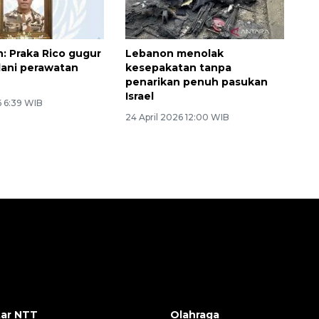
 Praka Rico gugur
Lebanon menolak
alani perawatan
kesepakatan tanpa
penarikan penuh pasukan
Israel
6 6:39 WIB
24 April 2026 12:00 WIB
ar NTT
Olahraga