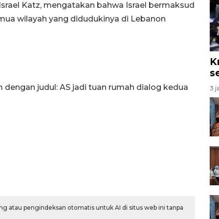
, Israel Katz, mengatakan bahwa Israel bermaksud
ua wilayah yang didudukinya di Lebanon
K
s
m dengan judul: AS jadi tuan rumah dialog kedua
3 j
g atau pengindeksan otomatis untuk AI di situs web ini tanpa