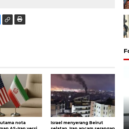
F
Pelepasan Tukik di Pantai
Kelapa Tinggi
 utama nota
Israel menyerang Beirut
14 September 2025 9:27 WIB
an AS-Iran versi
selatan, Iran ancam serangan