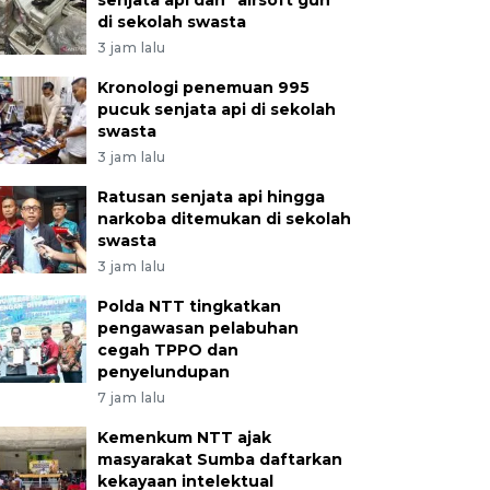
senjata api dan "airsoft gun"
di sekolah swasta
3 jam lalu
Kronologi penemuan 995
pucuk senjata api di sekolah
swasta
3 jam lalu
Ratusan senjata api hingga
narkoba ditemukan di sekolah
swasta
3 jam lalu
Polda NTT tingkatkan
pengawasan pelabuhan
cegah TPPO dan
penyelundupan
7 jam lalu
Kemenkum NTT ajak
masyarakat Sumba daftarkan
kekayaan intelektual