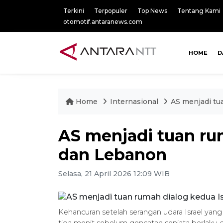
Terkini
Terpopuler
Top News
Tentang Kami
otomotif.antaranews.com
HOME
D
Home
Internasional
AS menjadi tu
AS menjadi tuan rum
dan Lebanon
Selasa, 21 April 2026 12:09 WIB
Kehancuran setelah serangan udara Israel y
tiga menit sebelum gencatan senjata berlaku d