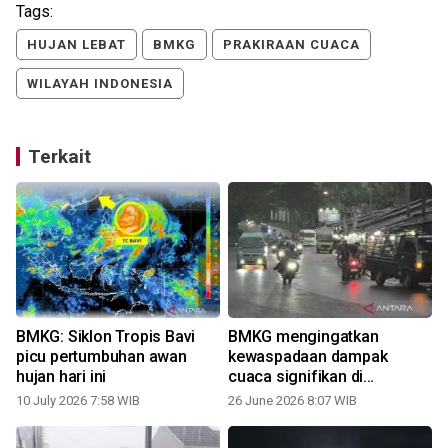
Tags:
HUJAN LEBAT
BMKG
PRAKIRAAN CUACA
WILAYAH INDONESIA
Terkait
BMKG: Siklon Tropis Bavi
BMKG mengingatkan
picu pertumbuhan awan
kewaspadaan dampak
hujan hari ini
cuaca signifikan di
Indonesia
10 July 2026 7:58 WIB
26 June 2026 8:07 WIB