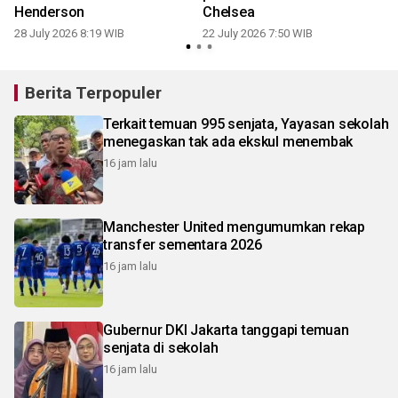
n
Henderson
Chelsea
28 July 2026 8:19 WIB
22 July 2026 7:50 WIB
Berita Terpopuler
Terkait temuan 995 senjata, Yayasan sekolah
menegaskan tak ada ekskul menembak
16 jam lalu
Manchester United mengumumkan rekap
transfer sementara 2026
16 jam lalu
Gubernur DKI Jakarta tanggapi temuan
senjata di sekolah
16 jam lalu