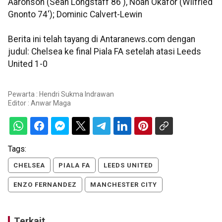
Aaronson (Sean Longstaff 86'), Noah Okafor (Wilfried
Gnonto 74'); Dominic Calvert-Lewin
Berita ini telah tayang di Antaranews.com dengan
judul: Chelsea ke final Piala FA setelah atasi Leeds
United 1-0
Pewarta : Hendri Sukma Indrawan
Editor :
Anwar Maga
Tags:
CHELSEA
PIALA FA
LEEDS UNITED
ENZO FERNANDEZ
MANCHESTER CITY
Terkait