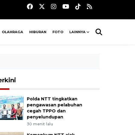
OLAHRAGA
HIBURAN
FOTO
LAINNYA
erkini
Polda NTT tingkatkan
pengawasan pelabuhan
cegah TPPO dan
penyelundupan
30 menit lalu