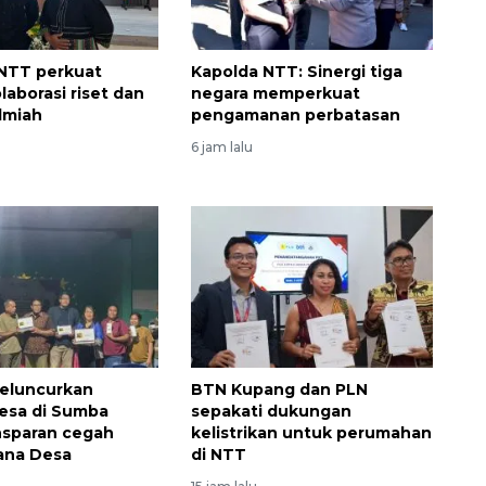
NTT perkuat
Kapolda NTT: Sinergi tiga
olaborasi riset dan
negara memperkuat
ilmiah
pengamanan perbatasan
6 jam lalu
eluncurkan
BTN Kupang dan PLN
esa di Sumba
sepakati dukungan
nsparan cegah
kelistrikan untuk perumahan
ana Desa
di NTT