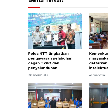
Berita Terkait
Polda NTT tingkatkan
Kemenkum
pengawasan pelabuhan
masyarak
cegah TPPO dan
daftarkan
penyelundupan
intelektua
30 menit lalu
41 menit lalu