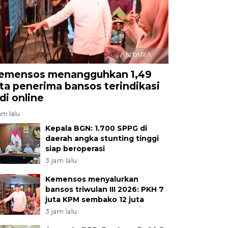
emensos menangguhkan 1,49
uta penerima bansos terindikasi
udi online
am lalu
Kepala BGN: 1.700 SPPG di
daerah angka stunting tinggi
siap beroperasi
3 jam lalu
Kemensos menyalurkan
bansos triwulan III 2026: PKH 7
juta KPM sembako 12 juta
3 jam lalu