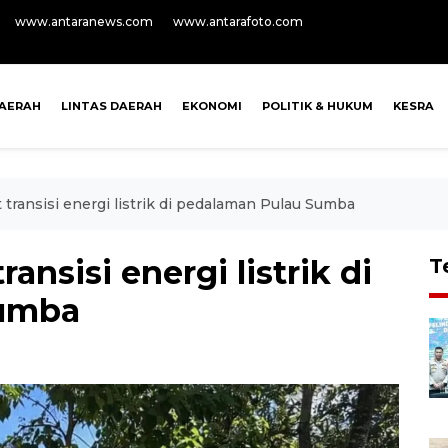
www.antaranews.com
www.antarafoto.com
AERAH
LINTAS DAERAH
EKONOMI
POLITIK & HUKUM
KESRA
ransisi energi listrik di pedalaman Pulau Sumba
nsisi energi listrik di
T
Sumba