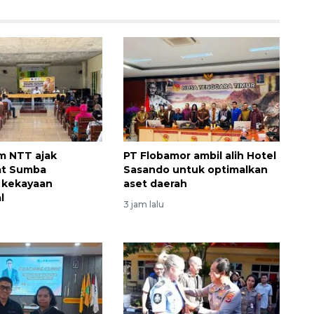
 NTT ajak
PT Flobamor ambil alih Hotel
at Sumba
Sasando untuk optimalkan
 kekayaan
aset daerah
l
3 jam lalu