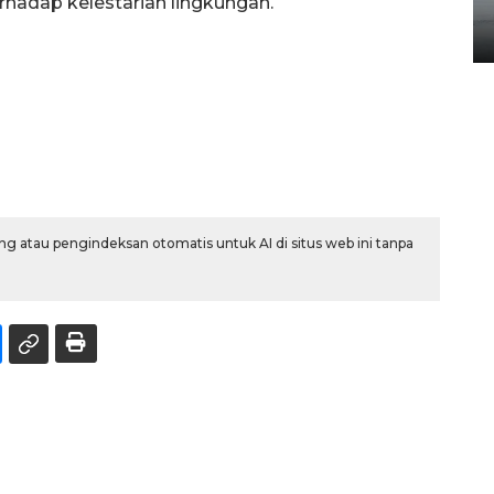
hadap kelestarian lingkungan.
Kelapa Tinggi
14 September 2025 9:27 WIB
g atau pengindeksan otomatis untuk AI di situs web ini tanpa