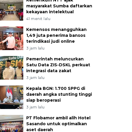
Kemenkum NTT ajak
masyarakat Sumba daftarkan
kekayaan intelektual
41 menit lalu
Kemensos menangguhkan
1,49 juta penerima bansos
terindikasi judi online
3 jam lalu
Pemerintah meluncurkan
Satu Data ZIS-DSKL perkuat
integrasi data zakat
3 jam lalu
Kepala BGN: 1.700 SPPG di
daerah angka stunting tinggi
siap beroperasi
3 jam lalu
PT Flobamor ambil alih Hotel
Sasando untuk optimalkan
aset daerah