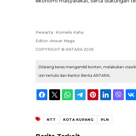
ekonomi masyarakat, serta dukungan ter
Pewarta :
Kornelis Kaha
Editor:
Anwar Maga
COPYRIGHT ©
ANTARA
2026
Dilarang keras mengambil konten, melakukan crawlin
izin tertulis dari Kantor Berita ANTARA.
NTT
KOTA KUPANG
PLN