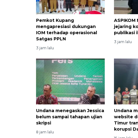
Pemkot Kupang
ASPIKOM 
mengapresiasi dukungan
jejaring k
IOM terhadap operasional
publikasi 
Satgas PPLN
3 jam lalu
3 jam lalu
Undana menegaskan Jessica
Undana m
belum sampai tahapan ujian
website d
skripsi
Timur tra
korupsi D
8 jam lalu