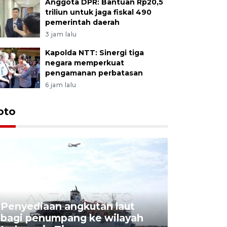
Anggota DPR: Bantuan Rp20,5
triliun untuk jaga fiskal 490
pemerintah daerah
3 jam lalu
Kapolda NTT: Sinergi tiga
negara memperkuat
pengamanan perbatasan
6 jam lalu
oto
Penyediaan angkutan laut
bagi penumpang ke wilayah
Pekerja 