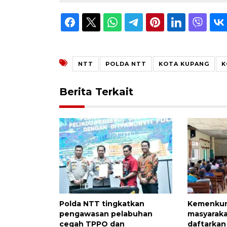
NTT
POLDA NTT
KOTA KUPANG
K
Berita Terkait
Polda NTT tingkatkan
Kemenkum
pengawasan pelabuhan
masyarak
cegah TPPO dan
daftarkan