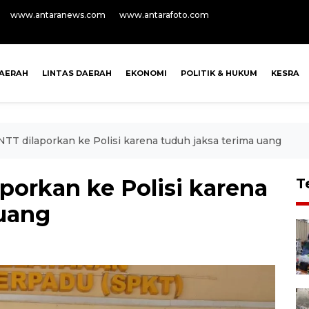
www.antaranews.com
www.antarafoto.com
AERAH
LINTAS DAERAH
EKONOMI
POLITIK & HUKUM
KESRA
NTT dilaporkan ke Polisi karena tuduh jaksa terima uang
porkan ke Polisi karena
T
 uang