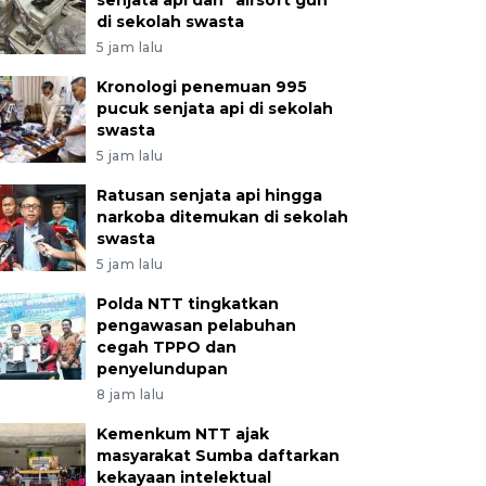
senjata api dan "airsoft gun"
di sekolah swasta
5 jam lalu
Kronologi penemuan 995
pucuk senjata api di sekolah
swasta
5 jam lalu
Ratusan senjata api hingga
narkoba ditemukan di sekolah
swasta
5 jam lalu
Polda NTT tingkatkan
pengawasan pelabuhan
cegah TPPO dan
penyelundupan
8 jam lalu
Kemenkum NTT ajak
masyarakat Sumba daftarkan
kekayaan intelektual