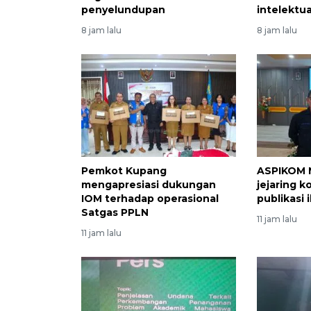
penyelundupan
intelektua
8 jam lalu
8 jam lalu
Pemkot Kupang
ASPIKOM 
mengapresiasi dukungan
jejaring k
IOM terhadap operasional
publikasi 
Satgas PPLN
11 jam lalu
11 jam lalu