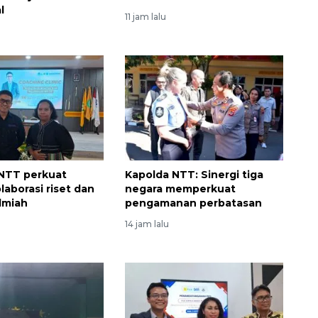
l
11 jam lalu
NTT perkuat
Kapolda NTT: Sinergi tiga
olaborasi riset dan
negara memperkuat
ilmiah
pengamanan perbatasan
14 jam lalu