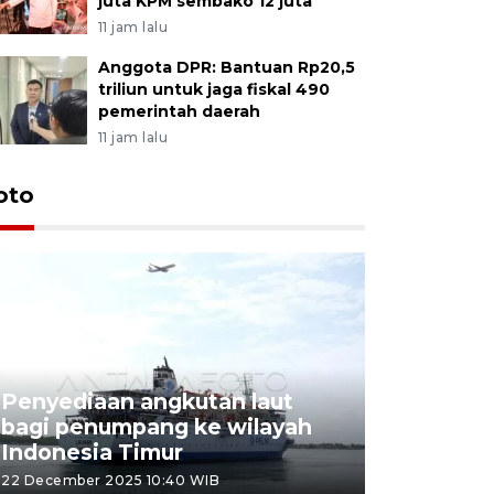
juta KPM sembako 12 juta
11 jam lalu
Anggota DPR: Bantuan Rp20,5
triliun untuk jaga fiskal 490
pemerintah daerah
11 jam lalu
oto
Penyediaan angkutan laut
bagi penumpang ke wilayah
Pekerja 
Indonesia Timur
dideporta
22 December 2025 10:40 WIB
15 December 2