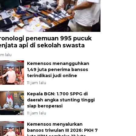
ronologi penemuan 995 pucuk
enjata api di sekolah swasta
am lalu
Kemensos menangguhkan
1,49 juta penerima bansos
terindikasi judi online
11 jam lalu
Kepala BGN: 1.700 SPPG di
daerah angka stunting tinggi
siap beroperasi
11 jam lalu
Kemensos menyalurkan
bansos triwulan III 2026: PKH 7