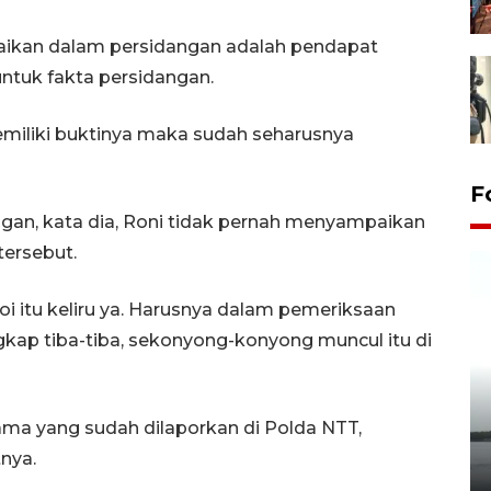
aikan dalam persidangan adalah pendapat
untuk fakta persidangan.
memiliki buktinya maka sudah seharusnya
F
gan, kata dia, Roni tidak pernah menyampaikan
tersebut.
doi itu keliru ya. Harusnya dalam pemeriksaan
ngkap tiba-tiba, sekonyong-konyong muncul itu di
Pelepasan Tukik di Pantai
ma yang sudah dilaporkan di Polda NTT,
Kelapa Tinggi
tnya.
14 September 2025 9:27 WIB