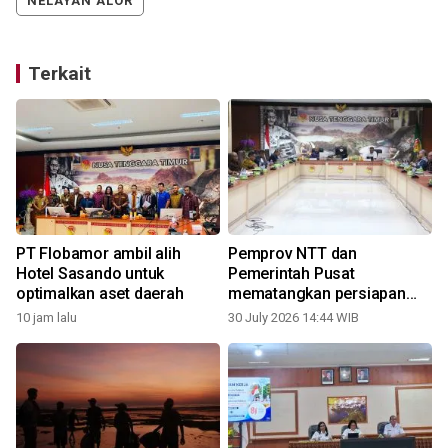
NELAYAN ALOR
Terkait
PT Flobamor ambil alih
Pemprov NTT dan
Hotel Sasando untuk
Pemerintah Pusat
optimalkan aset daerah
mematangkan persiapan
PON 2028
10 jam lalu
30 July 2026 14:44 WIB
2