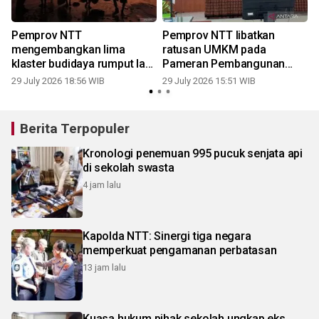
Pemprov NTT
Pemprov NTT libatkan
mengembangkan lima
ratusan UMKM pada
klaster budidaya rumput laut
Pameran Pembangunan
terintegrasi
2026
29 July 2026 18:56 WIB
29 July 2026 15:51 WIB
2
Berita Terpopuler
Kronologi penemuan 995 pucuk senjata api
di sekolah swasta
4 jam lalu
Kapolda NTT: Sinergi tiga negara
memperkuat pengamanan perbatasan
13 jam lalu
Kuasa hukum pihak sekolah ungkap eks