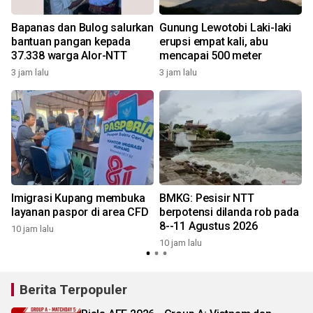
Bapanas dan Bulog salurkan
Gunung Lewotobi Laki-laki
bantuan pangan kepada
erupsi empat kali, abu
37.338 warga Alor-NTT
mencapai 500 meter
3 jam lalu
3 jam lalu
Imigrasi Kupang membuka
BMKG: Pesisir NTT
layanan paspor di area CFD
berpotensi dilanda rob pada
8--11 Agustus 2026
10 jam lalu
10 jam lalu
Berita Terpopuler