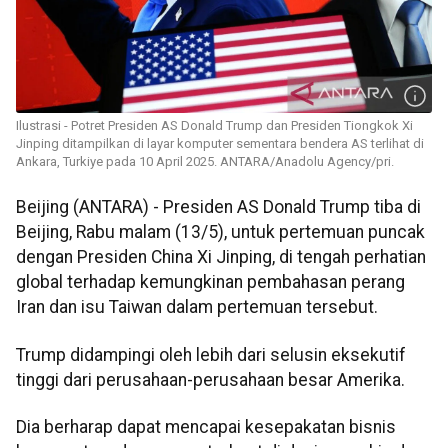
Ilustrasi - Potret Presiden AS Donald Trump dan Presiden Tiongkok Xi
Jinping ditampilkan di layar komputer sementara bendera AS terlihat di
Ankara, Turkiye pada 10 April 2025. ANTARA/Anadolu Agency/pri.
Beijing (ANTARA) - Presiden AS Donald Trump tiba di
Beijing, Rabu malam (13/5), untuk pertemuan puncak
dengan Presiden China Xi Jinping, di tengah perhatian
global terhadap kemungkinan pembahasan perang
Iran dan isu Taiwan dalam pertemuan tersebut.
Trump didampingi oleh lebih dari selusin eksekutif
tinggi dari perusahaan-perusahaan besar Amerika.
Dia berharap dapat mencapai kesepakatan bisnis