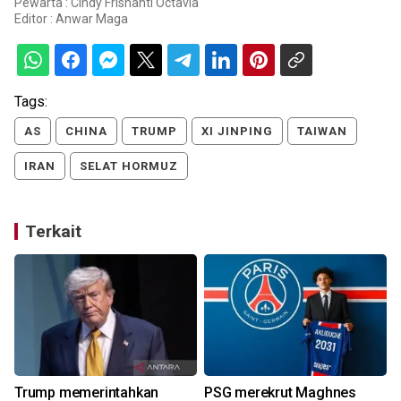
Pewarta : Cindy Frishanti Octavia
Editor :
Anwar Maga
Tags:
AS
CHINA
TRUMP
XI JINPING
TAIWAN
IRAN
SELAT HORMUZ
Terkait
a
Trump memerintahkan
PSG merekrut Maghnes