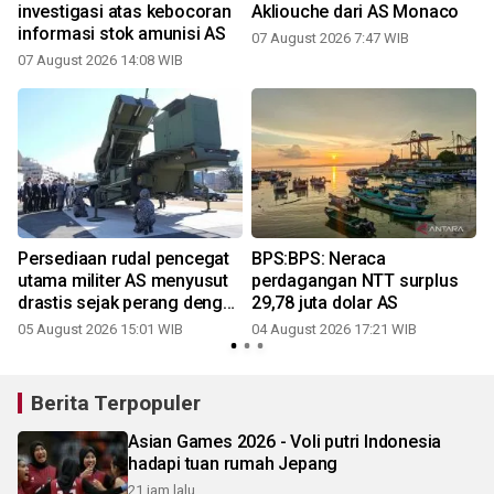
investigasi atas kebocoran
Akliouche dari AS Monaco
informasi stok amunisi AS
07 August 2026 7:47 WIB
07 August 2026 14:08 WIB
Persediaan rudal pencegat
BPS:BPS: Neraca
utama militer AS menyusut
perdagangan NTT surplus
drastis sejak perang dengan
29,78 juta dolar AS
Iran
05 August 2026 15:01 WIB
04 August 2026 17:21 WIB
Berita Terpopuler
Asian Games 2026 - Voli putri Indonesia
hadapi tuan rumah Jepang
21 jam lalu