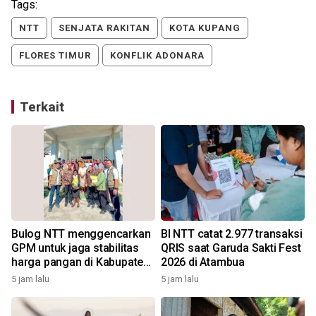
Tags:
NTT
SENJATA RAKITAN
KOTA KUPANG
FLORES TIMUR
KONFLIK ADONARA
Terkait
Bulog NTT menggencarkan
BI NTT catat 2.977 transaksi
GPM untuk jaga stabilitas
QRIS saat Garuda Sakti Fest
harga pangan di Kabupaten
2026 di Atambua
Alor
5 jam lalu
5 jam lalu