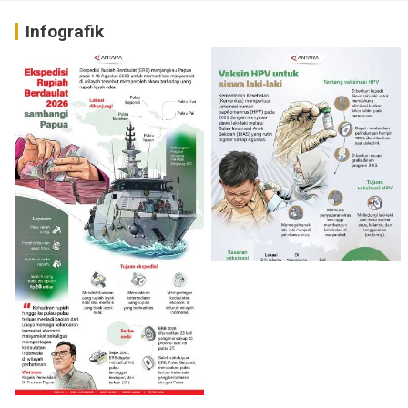
Infografik