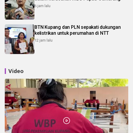
6 jam lalu
BTN Kupang dan PLN sepakati dukungan
kelistrikan untuk perumahan di NTT
12 jam lalu
Video