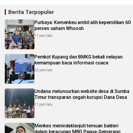
Berita Terpopuler
Purbaya: Kemenkeu ambil alih kepemilikan 60
persen saham Whoosh
11 jam lalu
Pemkot Kupang dan BMKG bekali nelayan
kemampuan baca informasi cuaca
22 jam lalu
Undana meluncurkan website desa di Sumba
Timur transparan cegah korupsi Dana Desa
11 jam lalu
Menkes menindaklanjuti temuan bakteri
dalam keracunan MBG Papua-Semarang