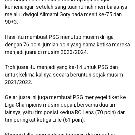
kemenangan setelah sang tuan rumah membalasnya
melalui dwigol Alimami Gory pada menit ke-75 dan
90+3.
Hasil itu membuat PSG menutup musim di liga
dengan 76 poin, jumlah poin yang sama ketika mereka
menjadi juara di musim 2023/2024.
Trofi juara itu menjadi yang ke-14 untuk PSG dan
untuk kelima kalinya secara beruntun sejak musim
2021/2022.
Gelar juara ini juga membuat PSG menyegel tiket ke
Liga Champions musim depan, bersama dua tim
lainnya, yaitu tim posisi kedua RC Lens (70 poin) dan
tim peringkat ketiga Lille (61 poin).