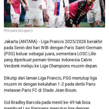
PSG juara (X/Ligue1)
Jakarta (ANTARA) - Liga Prancis 2025/2026 berakhir
pada Senin dini hari WIB dengan Paris Saint-Germain
(PSG) keluar sebagai juara, sementara LOSC Lille
yang diperkuat pemain timnas Indonesia Calvin
Verdonk melaju ke Liga Champions musim depan.
Dikutip dari laman Liga Prancis, PSG menutup liga
musim ini dengan kekalahan 1-2 pada derbi Paris
melawan Paris FC di Stade Jean-Bouin.
Gol Bradley Barcola pada menit ke-49 tak bisa
membuat Les Parisiens menutup liga dengan