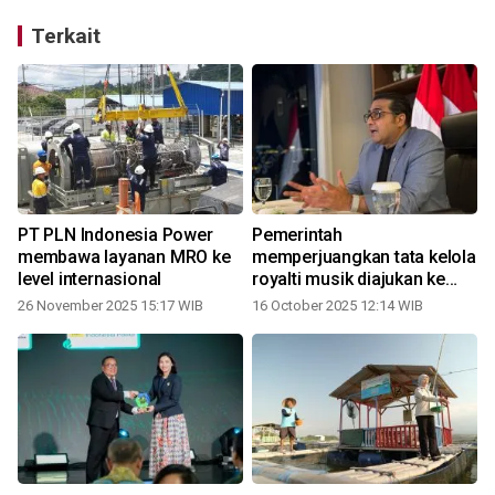
Terkait
PT PLN Indonesia Power
Pemerintah
r
membawa layanan MRO ke
memperjuangkan tata kelola
level internasional
royalti musik diajukan ke
WIPO
26 November 2025 15:17 WIB
16 October 2025 12:14 WIB