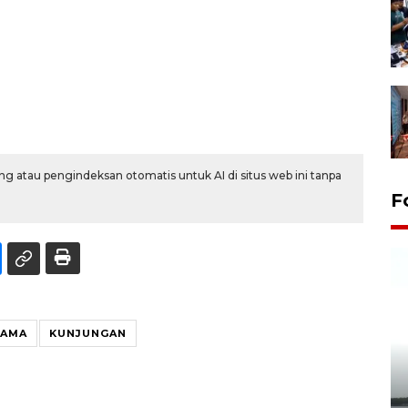
g atau pengindeksan otomatis untuk AI di situs web ini tanpa
F
SAMA
KUNJUNGAN
Pelepasan Tukik di Pantai