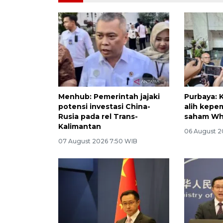
Menhub: Pemerintah jajaki
Purbaya: 
potensi investasi China-
alih kepe
Rusia pada rel Trans-
saham W
Kalimantan
06 August 2
07 August 2026 7:50 WIB