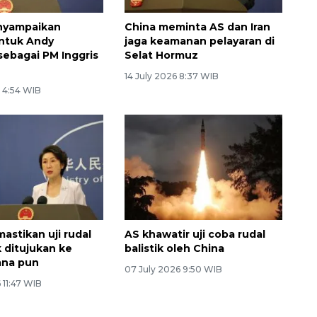
nyampaikan
China meminta AS dan Iran
ntuk Andy
jaga keamanan pelayaran di
ebagai PM Inggris
Selat Hormuz
14 July 2026 8:37 WIB
6 4:54 WIB
astikan uji rudal
AS khawatir uji coba rudal
k ditujukan ke
balistik oleh China
ana pun
07 July 2026 9:50 WIB
 11:47 WIB