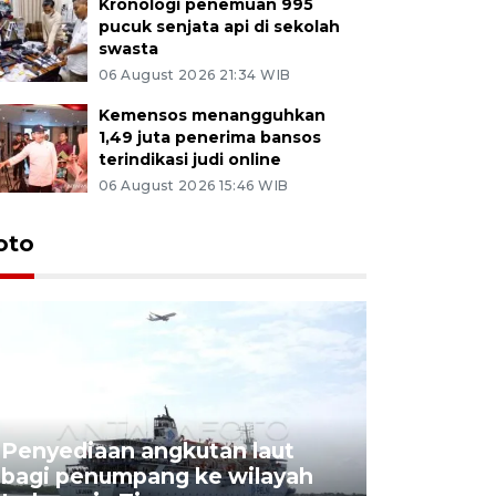
Kronologi penemuan 995
pucuk senjata api di sekolah
swasta
06 August 2026 21:34 WIB
Kemensos menangguhkan
1,49 juta penerima bansos
terindikasi judi online
06 August 2026 15:46 WIB
oto
Penyediaan angkutan laut
bagi penumpang ke wilayah
Pekerja 