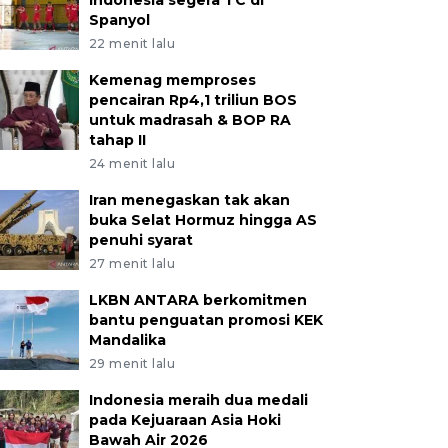
Indonesia segera TC di
Spanyol
22 menit lalu
Kemenag memproses
pencairan Rp4,1 triliun BOS
untuk madrasah & BOP RA
tahap II
24 menit lalu
Iran menegaskan tak akan
buka Selat Hormuz hingga AS
penuhi syarat
27 menit lalu
LKBN ANTARA berkomitmen
bantu penguatan promosi KEK
Mandalika
29 menit lalu
Indonesia meraih dua medali
pada Kejuaraan Asia Hoki
Bawah Air 2026