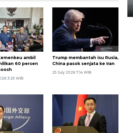
Kelapa Tinggi
14 September 2025 9:27 WIB
Kemenkeu ambil
Trump membantah isu Rusia,
milikan 60 persen
China pasok senjata ke Iran
hoosh
25 July 2026 7:14 WIB
026 3:25 WIB