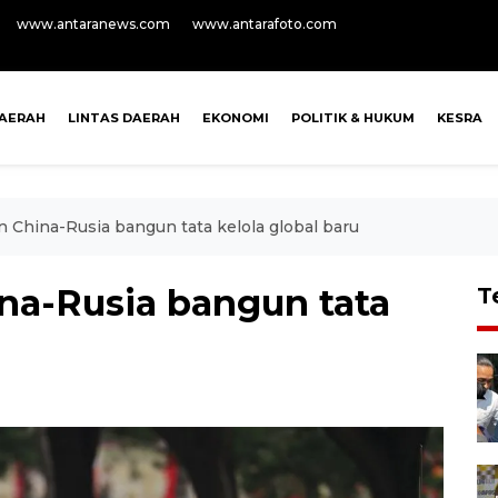
www.antaranews.com
www.antarafoto.com
AERAH
LINTAS DAERAH
EKONOMI
POLITIK & HUKUM
KESRA
in China-Rusia bangun tata kelola global baru
ina-Rusia bangun tata
T