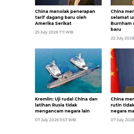
China menolak penerapan
China me
tarif dagang baru oleh
selamat u
Amerika Serikat
Burnham s
baru
25 July 2026 7:11 WIB
22 July 202
Kremlin: Uji rudal China dan
China mem
latihan Rusia tidak
rutin tida
mengancam negara lain
negara m
07 July 2026 11:53 WIB
07 July 2026