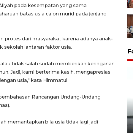
 Aliyah pada kesempatan yang sama
aruan batas usia calon murid pada jenjang
 protes dari masyarakat karena adanya anak-
 sekolah lantaran faktor usia.
F
i kalau tidak salah sudah memberikan keringanan
tahun. Jadi, kami berterima kasih, mengapresiasi
dengan usia," kata Himmatul.
lam pembahasan Rancangan Undang-Undang
nas).
Pelepasan Tukik di Pantai
Kelapa Tinggi
lah memantapkan bila usia tidak lagi jadi
14 September 2025 9:27 WIB