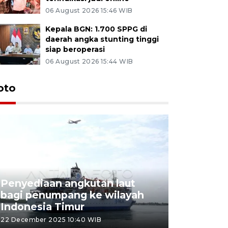
06 August 2026 15:46 WIB
Kepala BGN: 1.700 SPPG di
daerah angka stunting tinggi
siap beroperasi
06 August 2026 15:44 WIB
oto
Penyediaan angkutan laut
bagi penumpang ke wilayah
Pekerja 
Indonesia Timur
dideporta
22 December 2025 10:40 WIB
15 December 2