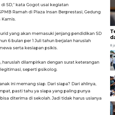
di SD,” kata Gogot usai kegiatan
MB Ramah di Plaza Insan Berprestasi, Gedung
 Kamis.
T
 murid yang akan memasuki jenjang pendidikan SD
d
n 6 bulan per 1 Juli tahun berjalan haruslah
8 j
mewa serta kesiapan psikis.
a, haruslah dilampirkan dengan surat keterangan
legitimasi, seperti psikolog.
nak ini memang siap. Dari siapa? Dari ahlinya,
mpat, pasti tahu ya siapa yang paling punya
bisa diterima di sekolah. Jadi tidak harus usianya