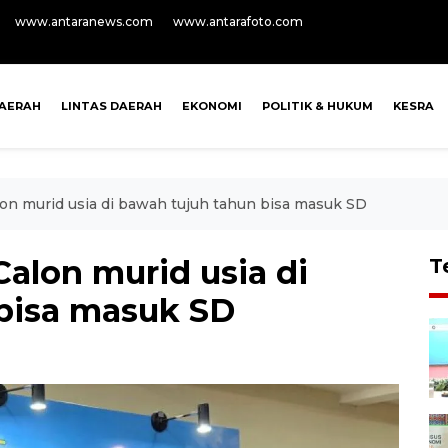
www.antaranews.com
www.antarafoto.com
AERAH
LINTAS DAERAH
EKONOMI
POLITIK & HUKUM
KESRA
n murid usia di bawah tujuh tahun bisa masuk SD
lon murid usia di
T
bisa masuk SD