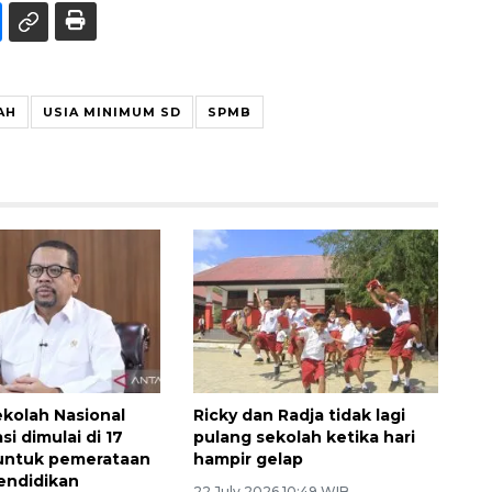
AH
USIA MINIMUM SD
SPMB
kolah Nasional
Ricky dan Radja tidak lagi
si dimulai di 17
pulang sekolah ketika hari
untuk pemerataan
hampir gelap
pendidikan
22 July 2026 10:49 WIB