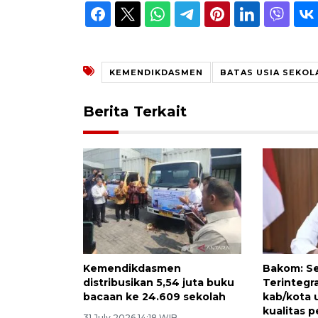
KEMENDIKDASMEN
BATAS USIA SEKOL
Berita Terkait
Kemendikdasmen
Bakom: Se
distribusikan 5,54 juta buku
Terintegra
bacaan ke 24.609 sekolah
kab/kota 
kualitas 
31 July 2026 14:18 WIB