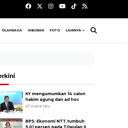
OLAHRAGA
HIBURAN
FOTO
LAINNYA
erkini
KY mengumumkan 14 calon
hakim agung dan ad hoc
47 menit lalu
BPS: Ekonomi NTT tumbuh
5,01 persen pada Triwulan II