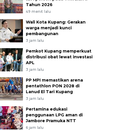
Tahun 2026
49 menit lalu
Wali Kota Kupang: Gerakan
warga menjadi kunci
pembangunan
3 jam lalu
Pemkot Kupang memperkuat
distribusi obat lewat investasi
APL
3 jam lalu
PP MPI memastikan arena
pentathlon PON 2028 di
Lanud El Tari Kupang
3 jam lalu
Pertamina edukasi
penggunaan LPG aman di
Jambore Pramuka NTT
6 jam lalu