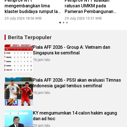
Pemprov NTT
Pemprov NTT libatkan
mengembangkan lima
ratusan UMKM pada
klaster budidaya rumput laut
Pameran Pembangunan
terintegrasi
2026
29 July 2026 18:56 WIB
29 July 2026 15:51 WIB
2
Berita Terpopuler
Piala AFF 2026 - Group A: Vietnam dan
Singapura ke semifinal
16 jam lalu
Piala AFF 2026 - PSSI akan evaluasi Timnas
Indonesia gagal tembus semifinal
16 jam lalu
KY mengumumkan 14 calon hakim agung
dan ad hoc
23 jam lalu