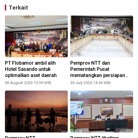
Terkait
PT Flobamor ambil alih
Pemprov NTT dan
Hotel Sasando untuk
Pemerintah Pusat
optimalkan aset daerah
mematangkan persiapan
PON 2028
06 August 2026 15:39 WIB
30 July 2026 14:44 WIB
2