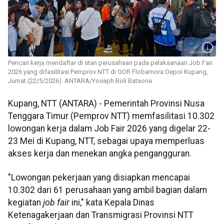
Pencari kerja mendaftar di stan perusahaan pada pelaksanaan Job Fair
2026 yang difasilitasi Pemprov NTT di GOR Flobamora Oepoi Kupang,
Jumat (22/5/2026). ANTARA/Yoseph Boli Bataona
Kupang, NTT (ANTARA) - Pemerintah Provinsi Nusa
Tenggara Timur (Pemprov NTT) memfasilitasi 10.302
lowongan kerja dalam Job Fair 2026 yang digelar 22-
23 Mei di Kupang, NTT, sebagai upaya memperluas
akses kerja dan menekan angka pengangguran.
"Lowongan pekerjaan yang disiapkan mencapai
10.302 dari 61 perusahaan yang ambil bagian dalam
kegiatan
job fair
ini," kata Kepala Dinas
Ketenagakerjaan dan Transmigrasi Provinsi NTT