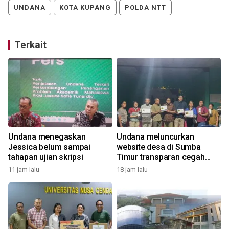
UNDANA
KOTA KUPANG
POLDA NTT
Terkait
Undana menegaskan
Undana meluncurkan
Jessica belum sampai
website desa di Sumba
tahapan ujian skripsi
Timur transparan cegah
korupsi Dana Desa
11 jam lalu
18 jam lalu