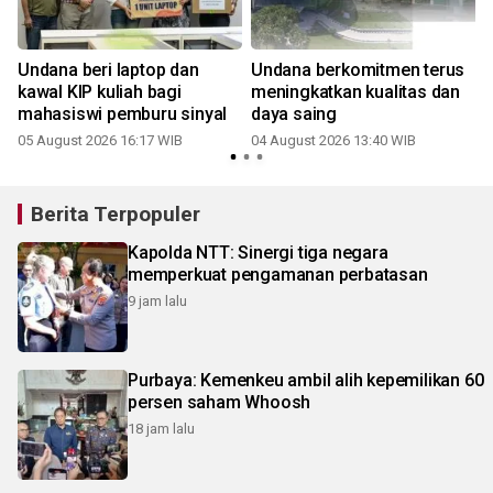
Undana beri laptop dan
Undana berkomitmen terus
kawal KIP kuliah bagi
meningkatkan kualitas dan
mahasiswi pemburu sinyal
daya saing
05 August 2026 16:17 WIB
04 August 2026 13:40 WIB
3
Berita Terpopuler
Kapolda NTT: Sinergi tiga negara
memperkuat pengamanan perbatasan
9 jam lalu
Purbaya: Kemenkeu ambil alih kepemilikan 60
persen saham Whoosh
18 jam lalu