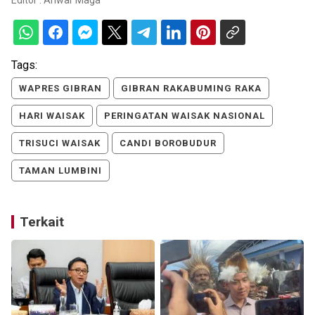
Tags:
WAPRES GIBRAN
GIBRAN RAKABUMING RAKA
HARI WAISAK
PERINGATAN WAISAK NASIONAL
TRISUCI WAISAK
CANDI BOROBUDUR
TAMAN LUMBINI
Terkait