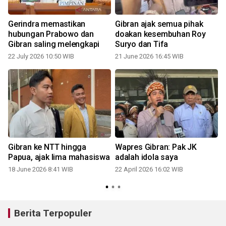
Gerindra memastikan
Gibran ajak semua pihak
hubungan Prabowo dan
doakan kesembuhan Roy
Gibran saling melengkapi
Suryo dan Tifa
22 July 2026 10:50 WIB
21 June 2026 16:45 WIB
0
Gibran ke NTT hingga
Wapres Gibran: Pak JK
T
Papua, ajak lima mahasiswa
adalah idola saya
18 June 2026 8:41 WIB
22 April 2026 16:02 WIB
0
Berita Terpopuler