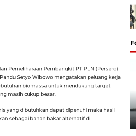
F
 dan Pemeliharaan Pembangkit PT PLN (Persero)
 Pandu Setyo Wibowo mengatakan peluang kerja
kebutuhan biomassa untuk mendukung target
yang masih cukup besar.
Pelepasan Tukik di Pantai
knis yang dibutuhkan dapat dipenuhi maka hasil
Kelapa Tinggi
n sebagai bahan bakar alternatif di
14 September 2025 9:27 WIB