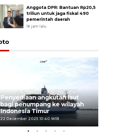
Anggota DPR: Bantuan Rp20,5
triliun untuk jaga fiskal 490
pemerintah daerah
18 jam lalu
oto
Penyediaan angkutan laut
bagi penumpang ke wilayah
Pekerja 
Indonesia Timur
dideporta
22 December 2025 10:40 WIB
15 December 2