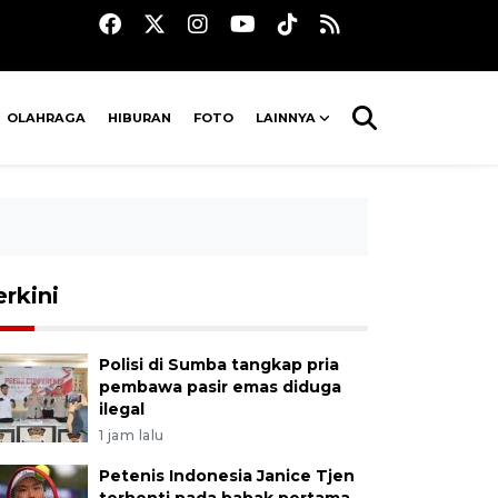
OLAHRAGA
HIBURAN
FOTO
LAINNYA
erkini
Polisi di Sumba tangkap pria
pembawa pasir emas diduga
ilegal
1 jam lalu
Petenis Indonesia Janice Tjen