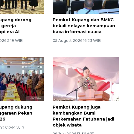
upang dorong
Pemkot Kupang dan BMKG
 gereja
bekali nelayan kemampuan
i era AI
baca informasi cuaca
026 3:19 WIB
05 August 2026 16:23 WIB
upang dukung
Pemkot Kupang juga
ggaraan Pekan
kembangkan Bumi
026
Perkemahan Fatubena jadi
objek wisata
026 12:19 WIB
29 July 2026 13:36 WIB