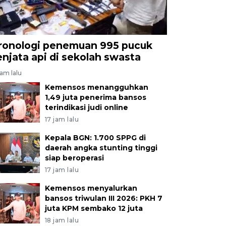
ronologi penemuan 995 pucuk
enjata api di sekolah swasta
jam lalu
Kemensos menangguhkan
1,49 juta penerima bansos
terindikasi judi online
17 jam lalu
Kepala BGN: 1.700 SPPG di
daerah angka stunting tinggi
siap beroperasi
17 jam lalu
Kemensos menyalurkan
bansos triwulan III 2026: PKH 7
juta KPM sembako 12 juta
18 jam lalu