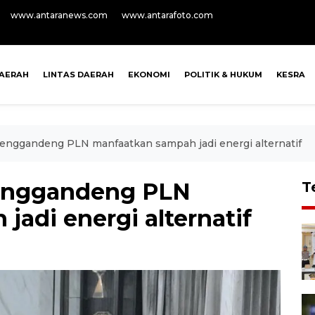
www.antaranews.com
www.antarafoto.com
AERAH
LINTAS DAERAH
EKONOMI
POLITIK & HUKUM
KESRA
nggandeng PLN manfaatkan sampah jadi energi alternatif
enggandeng PLN
T
adi energi alternatif