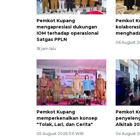
Pemkot Kupang
Pemkot K
mengapresiasi dukungan
kolaborasi
IOM terhadap operasional
menghadap
Satgas PPLN
06 August 2
18 jam lalu
Pemkot Kupang
Pemkot K
memperkenalkan konsep
penyelen
"Tolak, Lari, dan Cerita"
Alkitab 2
05 August 2026 11:11 WIB
04 August 2