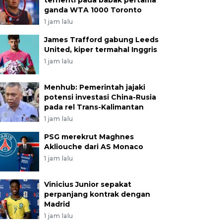
terhenti pada babak pertama
ganda WTA 1000 Toronto
1 jam lalu
James Trafford gabung Leeds
United, kiper termahal Inggris
1 jam lalu
Menhub: Pemerintah jajaki
potensi investasi China-Rusia
pada rel Trans-Kalimantan
1 jam lalu
PSG merekrut Maghnes
Akliouche dari AS Monaco
1 jam lalu
Vinicius Junior sepakat
perpanjang kontrak dengan
Madrid
1 jam lalu