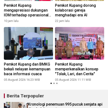
Pemkot Kupang
Pemkot Kupang dorong
mengapresiasi dukungan
kolaborasi gereja
IOM terhadap operasional
menghadapi era AI
Satgas PPLN
10 jam lalu
22 jam lalu
Pemkot Kupang dan BMKG
Pemkot Kupang
bekali nelayan kemampuan
memperkenalkan konsep
baca informasi cuaca
"Tolak, Lari, dan Cerita"
05 August 2026 16:23 WIB
05 August 2026 11:11 WIB
2
Berita Terpopuler
Kronologi penemuan 995 pucuk senjata api