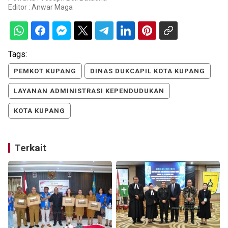
Editor :
Anwar Maga
Tags:
PEMKOT KUPANG
DINAS DUKCAPIL KOTA KUPANG
LAYANAN ADMINISTRASI KEPENDUDUKAN
KOTA KUPANG
Terkait