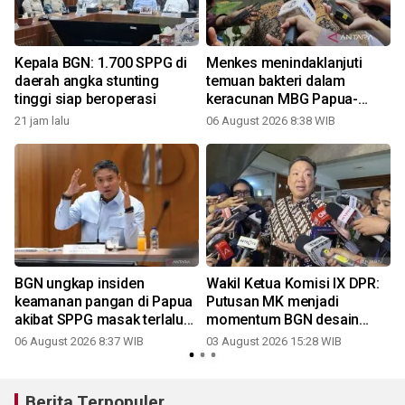
l
Kepala BGN: 1.700 SPPG di
Menkes menindaklanjuti
a
daerah angka stunting
temuan bakteri dalam
tinggi siap beroperasi
keracunan MBG Papua-
Semarang
21 jam lalu
06 August 2026 8:38 WIB
2
BGN ungkap insiden
Wakil Ketua Komisi IX DPR:
keamanan pangan di Papua
Putusan MK menjadi
akibat SPPG masak terlalu
momentum BGN desain
awal
ulang MBG
06 August 2026 8:37 WIB
03 August 2026 15:28 WIB
2
Berita Terpopuler