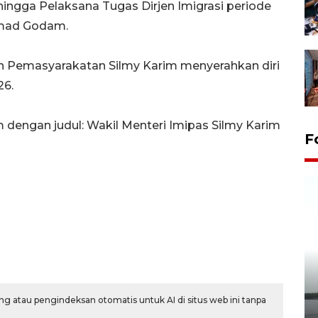
ngga Pelaksana Tugas Dirjen Imigrasi periode
mmad Godam.
dan Pemasyarakatan Silmy Karim menyerahkan diri
26.
m dengan judul: Wakil Menteri Imipas Silmy Karim
F
Pelepasan Tukik di Pantai
g atau pengindeksan otomatis untuk AI di situs web ini tanpa
Kelapa Tinggi