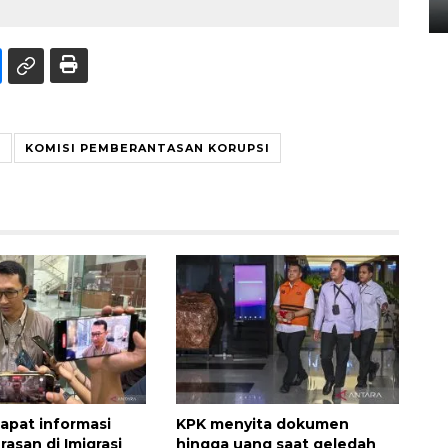
14 September 2025 9:27 WIB
I
KOMISI PEMBERANTASAN KORUPSI
pat informasi
KPK menyita dokumen
asan di Imigrasi
hingga uang saat geledah