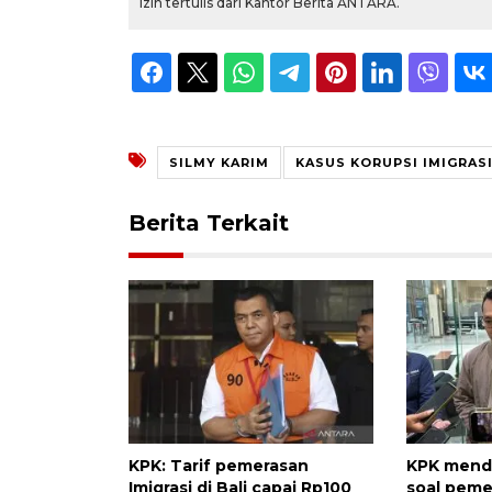
izin tertulis dari Kantor Berita ANTARA.
SILMY KARIM
KASUS KORUPSI IMIGRAS
Berita Terkait
KPK: Tarif pemerasan
KPK menda
Imigrasi di Bali capai Rp100
soal pemer