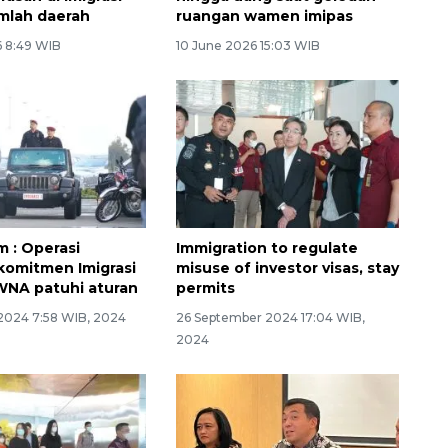
mlah daerah
ruangan wamen imipas
6 8:49 WIB
10 June 2026 15:03 WIB
m : Operasi
Immigration to regulate
 komitmen Imigrasi
misuse of investor visas, stay
WNA patuhi aturan
permits
2024 7:58 WIB, 2024
26 September 2024 17:04 WIB,
2024