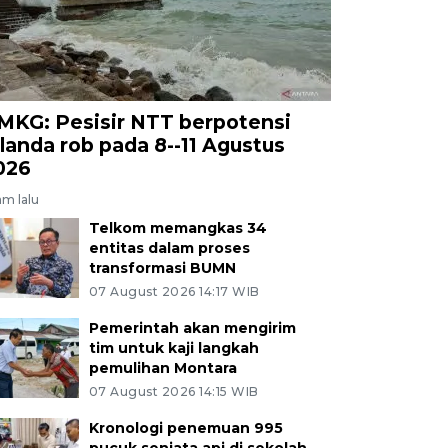
MKG: Pesisir NTT berpotensi
ilanda rob pada 8--11 Agustus
026
am lalu
Telkom memangkas 34
entitas dalam proses
transformasi BUMN
07 August 2026 14:17 WIB
Pemerintah akan mengirim
tim untuk kaji langkah
pemulihan Montara
07 August 2026 14:15 WIB
Kronologi penemuan 995
pucuk senjata api di sekolah