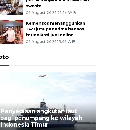
swasta
06 August 2026 21:34 WIB
Kemensos menangguhkan
1,49 juta penerima bansos
terindikasi judi online
06 August 2026 15:46 WIB
oto
Penyediaan angkutan laut
bagi penumpang ke wilayah
Pekerja 
Indonesia Timur
dideporta