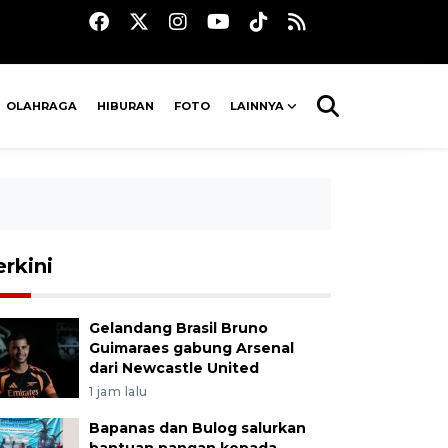
OLAHRAGA
HIBURAN
FOTO
LAINNYA
erkini
Gelandang Brasil Bruno
Guimaraes gabung Arsenal
dari Newcastle United
1 jam lalu
Bapanas dan Bulog salurkan