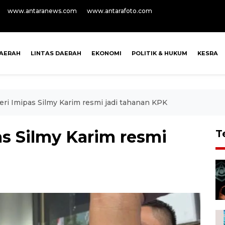
www.antaranews.com
www.antarafoto.com
AERAH
LINTAS DAERAH
EKONOMI
POLITIK & HUKUM
KESRA
ri Imipas Silmy Karim resmi jadi tahanan KPK
as Silmy Karim resmi
T