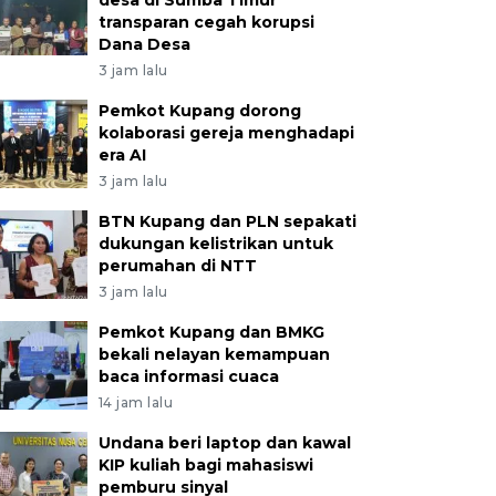
desa di Sumba Timur
transparan cegah korupsi
Dana Desa
3 jam lalu
Pemkot Kupang dorong
kolaborasi gereja menghadapi
era AI
3 jam lalu
BTN Kupang dan PLN sepakati
dukungan kelistrikan untuk
perumahan di NTT
3 jam lalu
Pemkot Kupang dan BMKG
bekali nelayan kemampuan
baca informasi cuaca
14 jam lalu
Undana beri laptop dan kawal
KIP kuliah bagi mahasiswi
pemburu sinyal