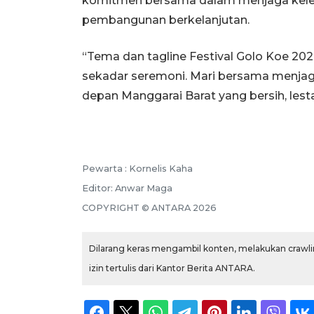
komitmen bersama dalam menjaga kele
pembangunan berkelanjutan.
“Tema dan tagline Festival Golo Koe 202
sekadar seremoni. Mari bersama menja
depan Manggarai Barat yang bersih, lestar
Pewarta :
Kornelis Kaha
Editor:
Anwar Maga
COPYRIGHT ©
ANTARA
2026
Dilarang keras mengambil konten, melakukan crawlin
izin tertulis dari Kantor Berita ANTARA.