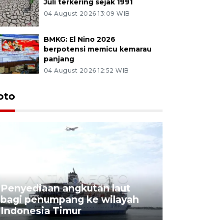
Juli terkering sejak 1991
04 August 2026 13:09 WIB
BMKG: El Nino 2026
berpotensi memicu kemarau
panjang
04 August 2026 12:52 WIB
oto
Penyediaan angkutan laut
bagi penumpang ke wilayah
Pekerja 
Indonesia Timur
dideporta