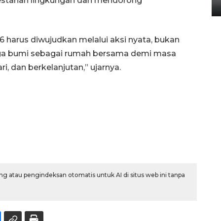
starian lingkungan dan mendorong
14 September 2025 9:27 WIB
6 harus diwujudkan melalui aksi nyata, bukan
ga bumi sebagai rumah bersama demi masa
i, dan berkelanjutan,” ujarnya.
g atau pengindeksan otomatis untuk AI di situs web ini tanpa