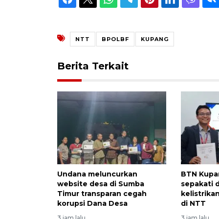
NTT
BPOLBF
KUPANG
Berita Terkait
Undana meluncurkan
BTN Kupa
website desa di Sumba
sepakati
Timur transparan cegah
kelistrik
korupsi Dana Desa
di NTT
3 jam lalu
3 jam lalu