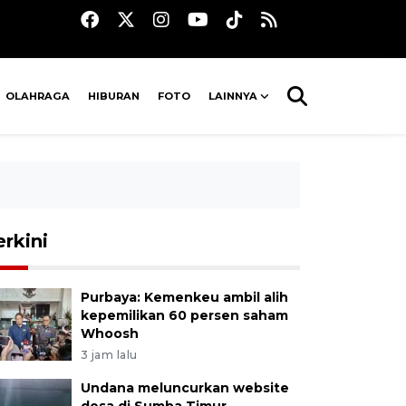
OLAHRAGA
HIBURAN
FOTO
LAINNYA
erkini
Purbaya: Kemenkeu ambil alih
kepemilikan 60 persen saham
Whoosh
3 jam lalu
Undana meluncurkan website