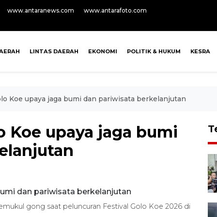
www.antaranews.com
www.antarafoto.com
AERAH
LINTAS DAERAH
EKONOMI
POLITIK & HUKUM
KESRA
lo Koe upaya jaga bumi dan pariwisata berkelanjutan
lo Koe upaya jaga bumi
T
elanjutan
 memukul gong saat peluncuran Festival Golo Koe 2026 di