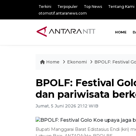
Terkini
Terpopuler
Top News
Tentang Kami
otomotif.antaranews.com
HOME
D
Home
Ekonomi
BPOLF: Festival Go
BPOLF: Festival Go
dan pariwisata berk
Jumat, 5 Juni 2026 21:12 WIB
Bupati Manggarai Barat Edistasius Endi (kiri)
Labuan Bajo. ANTARA/Ho-BPOLBF