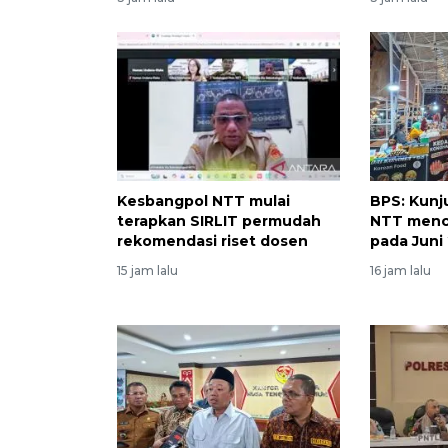
Kesbangpol NTT mulai
BPS: Kunj
terapkan SIRLIT permudah
NTT menca
rekomendasi riset dosen
pada Juni
15 jam lalu
16 jam lalu