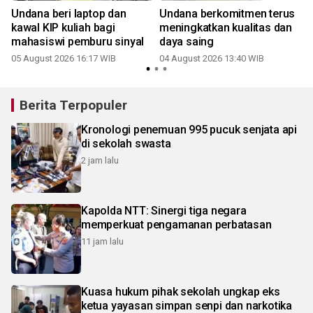
Undana beri laptop dan
Undana berkomitmen terus
kawal KIP kuliah bagi
meningkatkan kualitas dan
mahasiswi pemburu sinyal
daya saing
05 August 2026 16:17 WIB
04 August 2026 13:40 WIB
3
Berita Terpopuler
Kronologi penemuan 995 pucuk senjata api
di sekolah swasta
2 jam lalu
Kapolda NTT: Sinergi tiga negara
memperkuat pengamanan perbatasan
11 jam lalu
Kuasa hukum pihak sekolah ungkap eks
ketua yayasan simpan senpi dan narkotika