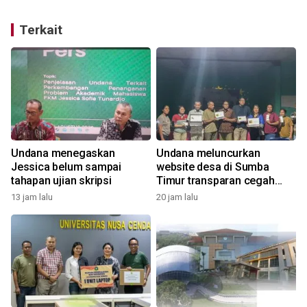
Terkait
Undana menegaskan
Undana meluncurkan
Jessica belum sampai
website desa di Sumba
tahapan ujian skripsi
Timur transparan cegah
korupsi Dana Desa
13 jam lalu
20 jam lalu