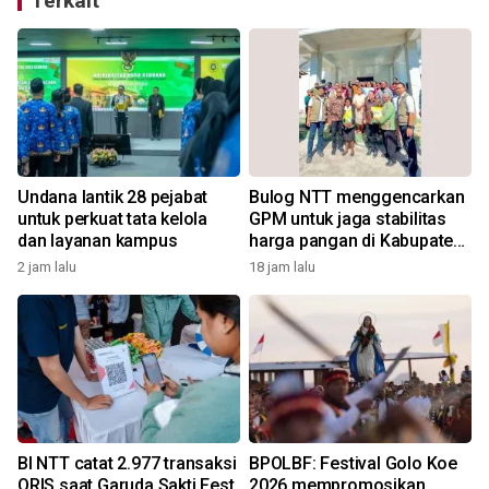
Terkait
Undana lantik 28 pejabat
Bulog NTT menggencarkan
I
untuk perkuat tata kelola
GPM untuk jaga stabilitas
dan layanan kampus
harga pangan di Kabupaten
Alor
2 jam lalu
18 jam lalu
BI NTT catat 2.977 transaksi
BPOLBF: Festival Golo Koe
QRIS saat Garuda Sakti Fest
2026 mempromosikan