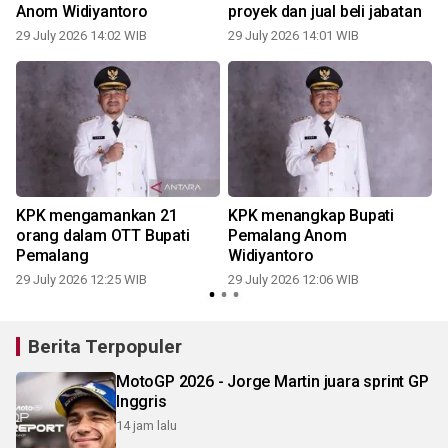
Anom Widiyantoro
proyek dan jual beli jabatan
29 July 2026 14:02 WIB
29 July 2026 14:01 WIB
2
KPK mengamankan 21
KPK menangkap Bupati
orang dalam OTT Bupati
Pemalang Anom
Pemalang
Widiyantoro
29 July 2026 12:25 WIB
29 July 2026 12:06 WIB
2
Berita Terpopuler
MotoGP 2026 - Jorge Martin juara sprint GP
Inggris
14 jam lalu