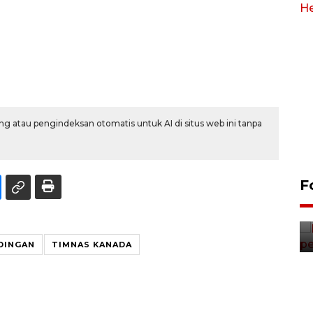
g atau pengindeksan otomatis untuk AI di situs web ini tanpa
Pelepasan Tukik di Pantai
F
Kelapa Tinggi
14 September 2025 9:27 WIB
DINGAN
TIMNAS KANADA