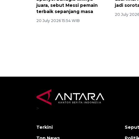
juara, sebut Messi pemain
jadi sorot
terbaik sepanjang masa
20 July 202
20 July 2026 15:54 WIB
>
Terkini
Seput
Top News
Polit