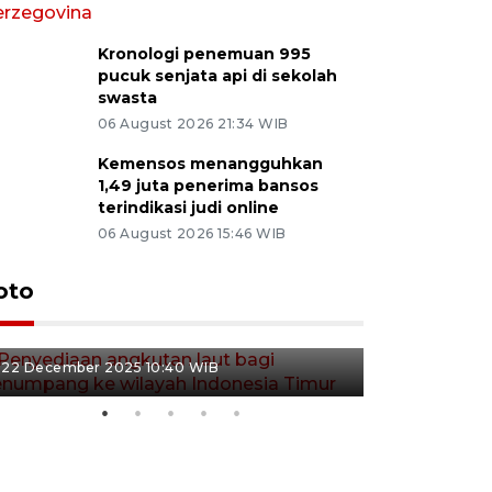
Kronologi penemuan 995
pucuk senjata api di sekolah
swasta
06 August 2026 21:34 WIB
Kemensos menangguhkan
1,49 juta penerima bansos
terindikasi judi online
06 August 2026 15:46 WIB
Penyediaan angkutan laut
oto
bagi penumpang ke wilayah
Pekerja 
Indonesia Timur
dideporta
22 December 2025 10:40 WIB
15 December 2