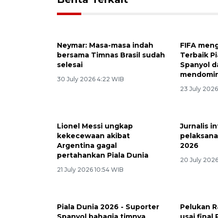
Neymar: Masa-masa indah
FIFA men
bersama Timnas Brasil sudah
Terbaik Pi
selesai
Spanyol d
mendomin
30 July 2026 4:22 WIB
23 July 2026
Lionel Messi ungkap
Jurnalis i
kekecewaan akibat
pelaksana
Argentina gagal
2026
pertahankan Piala Dunia
20 July 202
21 July 2026 10:54 WIB
Piala Dunia 2026 - Suporter
Pelukan R
Spanyol bahagia timnya
usai final