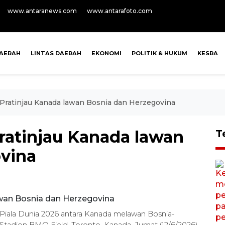
www.antaranews.com
www.antarafoto.com
AERAH
LINTAS DAERAH
EKONOMI
POLITIK & HUKUM
KESRA
 Pratinjau Kanada lawan Bosnia dan Herzegovina
Pratinjau Kanada lawan
T
vina
 B Piala Dunia 2026 antara Kanada melawan Bosnia-
Stadion BMO Field, Toronto, Kanada, Jumat (12/6/2026)