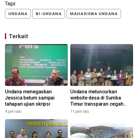
Tags:
UNDANA
BI-UNDANA
MAHASISWA UNDANA
Terkait
Undana menegaskan
Undana meluncurkan
Jessica belum sampai
website desa di Sumba
tahapan ujian skripsi
Timur transparan cegah
korupsi Dana Desa
4 jam lalu
11 jam lalu