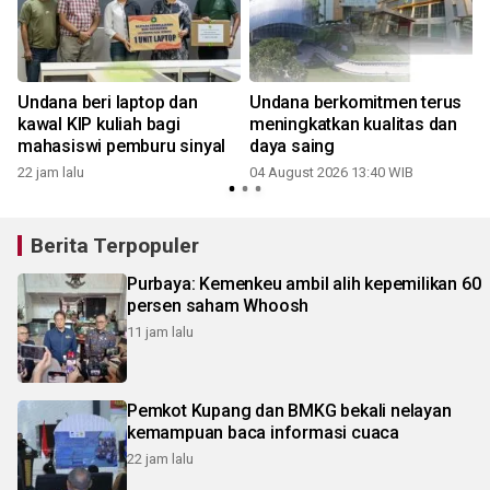
Undana beri laptop dan
Undana berkomitmen terus
kawal KIP kuliah bagi
meningkatkan kualitas dan
mahasiswi pemburu sinyal
daya saing
22 jam lalu
04 August 2026 13:40 WIB
3
Berita Terpopuler
Purbaya: Kemenkeu ambil alih kepemilikan 60
persen saham Whoosh
11 jam lalu
Pemkot Kupang dan BMKG bekali nelayan
kemampuan baca informasi cuaca
22 jam lalu