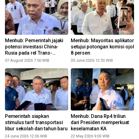
Menhub: Pemerintah jajaki
Menhub: Mayoritas aplikator
potensi investasi China-
setujui potongan komisi ojol
Rusia pada rel Trans-
8 persen
Kalimantan
07 August 2026 7:50 WIB
30 June 2026 12:53 WIB
1
Pemerintah siapkan
Menhub: Dana Rp4 triliun
stimulus tarif transportasi
dari Presiden memperkuat
libur sekolah dan tahun baru
keselamatan KA
24 June 2026 12:36 WIB
22 May 2026 9:03 WIB
1