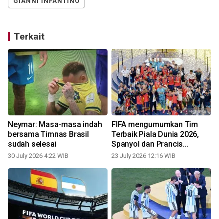
GIANNI INFANTINO
Terkait
Neymar: Masa-masa indah
FIFA mengumumkan Tim
bersama Timnas Brasil
Terbaik Piala Dunia 2026,
sudah selesai
Spanyol dan Prancis
mendominasi
30 July 2026 4:22 WIB
23 July 2026 12:16 WIB
2