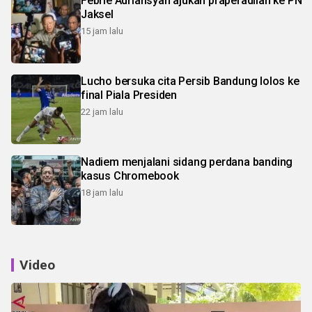
Febrie Adriansyah ajukan praperadilan ke PN
Jaksel
15 jam lalu
Lucho bersuka cita Persib Bandung lolos ke
final Piala Presiden
22 jam lalu
Nadiem menjalani sidang perdana banding
kasus Chromebook
18 jam lalu
Video