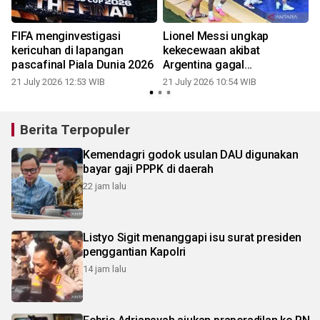
FIFA menginvestigasi
Lionel Messi ungkap
kericuhan di lapangan
kekecewaan akibat
pascafinal Piala Dunia 2026
Argentina gagal
pertahankan Piala Dunia
21 July 2026 12:53 WIB
21 July 2026 10:54 WIB
2
Berita Terpopuler
Kemendagri godok usulan DAU digunakan
bayar gaji PPPK di daerah
22 jam lalu
Listyo Sigit menanggapi isu surat presiden
penggantian Kapolri
14 jam lalu