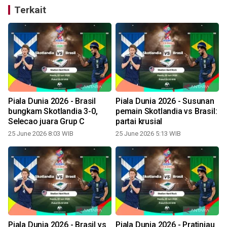
Terkait
Piala Dunia 2026 - Brasil
Piala Dunia 2026 - Susunan
bungkam Skotlandia 3-0,
pemain Skotlandia vs Brasil:
Selecao juara Grup C
partai krusial
25 June 2026 8:03 WIB
25 June 2026 5:13 WIB
Piala Dunia 2026 - Brasil vs
Piala Dunia 2026 - Pratinjau