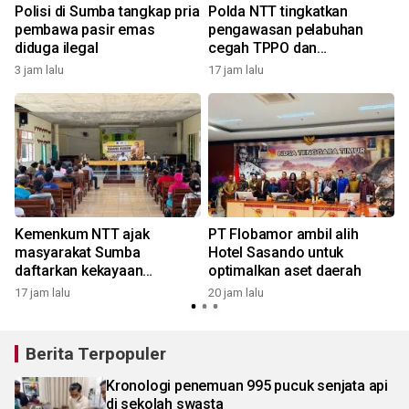
Polisi di Sumba tangkap pria
Polda NTT tingkatkan
pembawa pasir emas
pengawasan pelabuhan
n
diduga ilegal
cegah TPPO dan
penyelundupan
3 jam lalu
17 jam lalu
2
Kemenkum NTT ajak
PT Flobamor ambil alih
masyarakat Sumba
Hotel Sasando untuk
daftarkan kekayaan
optimalkan aset daerah
intelektual
17 jam lalu
20 jam lalu
2
Berita Terpopuler
Kronologi penemuan 995 pucuk senjata api
di sekolah swasta