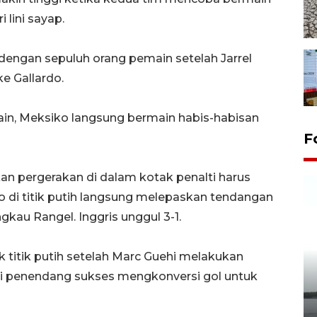
lini sayap.
dengan sepuluh orang pemain setelah Jarrel
e Gallardo.
n, Meksiko langsung bermain habis-habisan
F
n pergerakan di dalam kotak penalti harus
o di titik putih langsung melepaskan tendangan
ngkau Rangel. Inggris unggul 3-1.
 titik putih setelah Marc Guehi melakukan
i penendang sukses mengkonversi gol untuk
Pelepasan Tukik di Pantai
Kelapa Tinggi