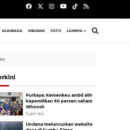
OLAHRAGA
HIBURAN
FOTO
LAINNYA
iko
erkini
Purbaya: Kemenkeu ambil alih
kepemilikan 60 persen saham
Whoosh
3 jam lalu
Undana meluncurkan website