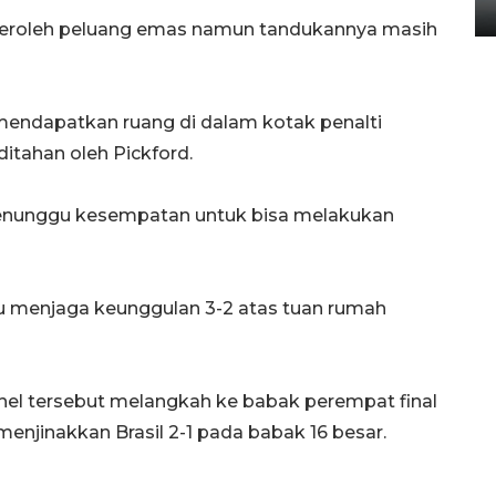
14 September 2025 9:27 WIB
eroleh peluang emas namun tandukannya masih
mendapatkan ruang di dalam kotak penalti
itahan oleh Pickford.
menunggu kesempatan untuk bisa melakukan
mpu menjaga keunggulan 3-2 atas tuan rumah
hel tersebut melangkah ke babak perempat final
njinakkan Brasil 2-1 pada babak 16 besar.