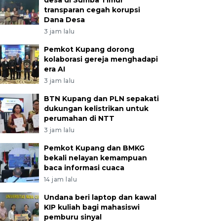
desa di Sumba Timur
transparan cegah korupsi
Dana Desa
3 jam lalu
Pemkot Kupang dorong
kolaborasi gereja menghadapi
era AI
3 jam lalu
BTN Kupang dan PLN sepakati
dukungan kelistrikan untuk
perumahan di NTT
3 jam lalu
Pemkot Kupang dan BMKG
bekali nelayan kemampuan
baca informasi cuaca
14 jam lalu
Undana beri laptop dan kawal
KIP kuliah bagi mahasiswi
pemburu sinyal