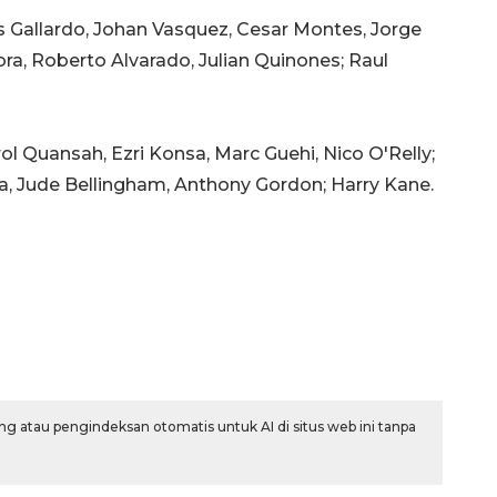
us Gallardo, Johan Vasquez, Cesar Montes, Jorge
ora, Roberto Alvarado, Julian Quinones; Raul
arol Quansah, Ezri Konsa, Marc Guehi, Nico O'Relly;
ka, Jude Bellingham, Anthony Gordon; Harry Kane.
g atau pengindeksan otomatis untuk AI di situs web ini tanpa