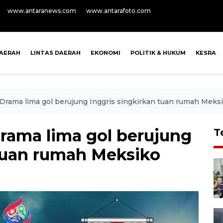
www.antaranews.com
www.antarafoto.com
AERAH
LINTAS DAERAH
EKONOMI
POLITIK & HUKUM
KESRA
 Drama lima gol berujung Inggris singkirkan tuan rumah Meks
Drama lima gol berujung
T
 tuan rumah Meksiko