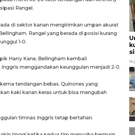
ipasi Rangel.
rada di sektor kanan mengirimkan umpan akurat
ellingham. Rangel yang berada di posisi kurang
U
unggul 1-0.
k
s
pik Harry Kane, Bellingham kembali
14 
 Inggris menggandakan keunggulan menjadi 2-0.
skema tendangan bebas. Quinones yang
kan kaki kanan keras untuk bisa mengubah
ggulan timnas Inggris tetap bertahan.
akin tinggi ketika kedua tim mencoba bermain