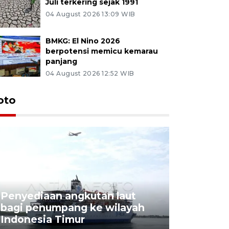
Juli terkering sejak 1991
04 August 2026 13:09 WIB
BMKG: El Nino 2026
berpotensi memicu kemarau
panjang
04 August 2026 12:52 WIB
oto
Penyediaan angkutan laut
bagi penumpang ke wilayah
Pekerja 
Indonesia Timur
dideporta