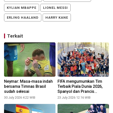
KYLIAN MBAPPE
LIONEL MESSI
ERLING HAALAND
HARRY KANE
Terkait
Neymar: Masa-masa indah
FIFA mengumumkan Tim
bersama Timnas Brasil
Terbaik Piala Dunia 2026,
sudah selesai
Spanyol dan Prancis
mendominasi
30 July 2026 4:22 WIB
23 July 2026 12:16 WIB
2