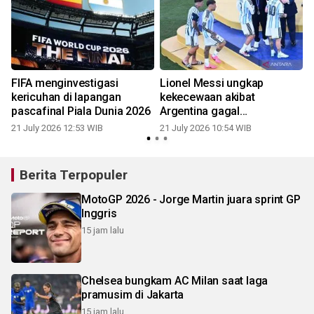
FIFA menginvestigasi
Lionel Messi ungkap
kericuhan di lapangan
kekecewaan akibat
pascafinal Piala Dunia 2026
Argentina gagal
pertahankan Piala Dunia
21 July 2026 12:53 WIB
21 July 2026 10:54 WIB
2
Berita Terpopuler
MotoGP 2026 - Jorge Martin juara sprint GP
Inggris
15 jam lalu
Chelsea bungkam AC Milan saat laga
pramusim di Jakarta
15 jam lalu