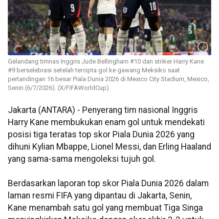
Gelandang timnas Inggris Jude Bellingham #10 dan striker Harry Kane
#9 berselebrasi setelah tercipta gol ke gawang Meksiko saat
pertandingan 16 besar Piala Dunia 2026 di Mexico City Stadium, Mexico,
Senin (6/7/2026). (X/FIFAWorldCup)
Jakarta (ANTARA) - Penyerang tim nasional Inggris
Harry Kane membukukan enam gol untuk mendekati
posisi tiga teratas top skor Piala Dunia 2026 yang
dihuni Kylian Mbappe, Lionel Messi, dan Erling Haaland
yang sama-sama mengoleksi tujuh gol.
Berdasarkan laporan top skor Piala Dunia 2026 dalam
laman resmi FIFA yang dipantau di Jakarta, Senin,
Kane menambah satu gol yang membuat Tiga Singa