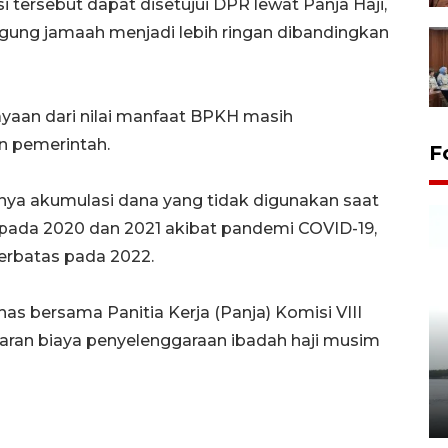
 tersebut dapat disetujui DPR lewat Panja Haji,
gung jamaah menjadi lebih ringan dibandingkan
ayaan dari nilai manfaat BPKH masih
 pemerintah.
F
nya akumulasi dana yang tidak digunakan saat
 pada 2020 dan 2021 akibat pandemi COVID-19,
terbatas pada 2022.
as bersama Panitia Kerja (Panja) Komisi VIII
aran biaya penyelenggaraan ibadah haji musim
Pelepasan Tukik di Pantai
Kelapa Tinggi
14 September 2025 9:27 WIB