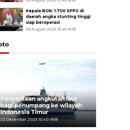
06 August 2026 15:46 WIB
Kepala BGN: 1.700 SPPG di
daerah angka stunting tinggi
siap beroperasi
06 August 2026 15:44 WIB
oto
Penyediaan angkutan laut
bagi penumpang ke wilayah
Pekerja 
Indonesia Timur
dideporta
22 December 2025 10:40 WIB
15 December 2