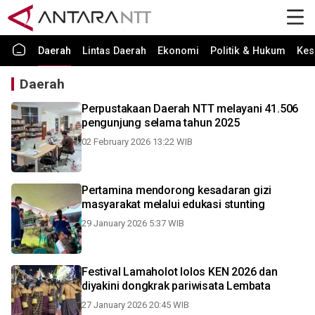
Daerah
Lintas Daerah
Ekonomi
Politik & Hukum
Kes
Daerah
Perpustakaan Daerah NTT melayani 41.506
pengunjung selama tahun 2025
02 February 2026 13:22 WIB
Pertamina mendorong kesadaran gizi
masyarakat melalui edukasi stunting
29 January 2026 5:37 WIB
Festival Lamaholot lolos KEN 2026 dan
diyakini dongkrak pariwisata Lembata
27 January 2026 20:45 WIB