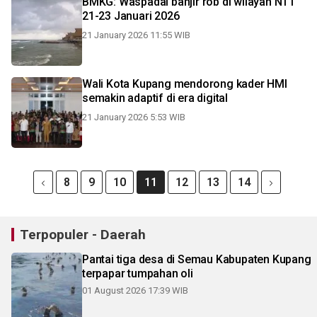
BMKG: Waspadai banjir rob di wilayah NTT
21-23 Januari 2026
21 January 2026 11:55 WIB
Wali Kota Kupang mendorong kader HMI
semakin adaptif di era digital
21 January 2026 5:53 WIB
8
9
10
11
12
13
14
Terpopuler - Daerah
Pantai tiga desa di Semau Kabupaten Kupang
terpapar tumpahan oli
01 August 2026 17:39 WIB