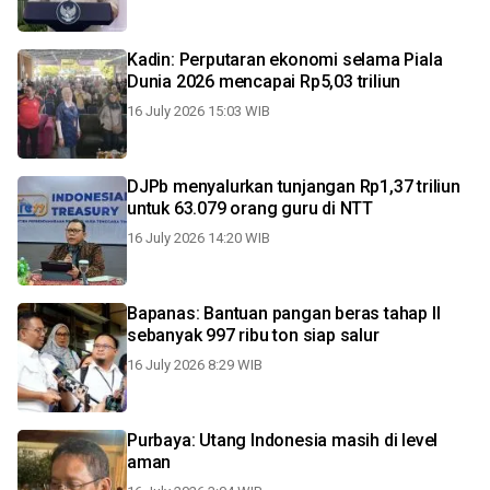
Kadin: Perputaran ekonomi selama Piala
Dunia 2026 mencapai Rp5,03 triliun
16 July 2026 15:03 WIB
DJPb menyalurkan tunjangan Rp1,37 triliun
untuk 63.079 orang guru di NTT
16 July 2026 14:20 WIB
Bapanas: Bantuan pangan beras tahap II
sebanyak 997 ribu ton siap salur
16 July 2026 8:29 WIB
Purbaya: Utang Indonesia masih di level
aman