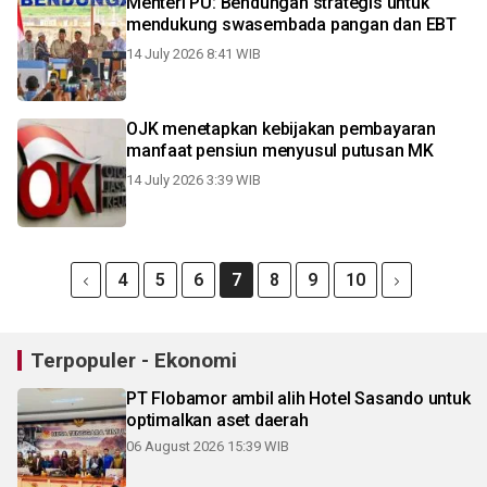
Menteri PU: Bendungan strategis untuk
mendukung swasembada pangan dan EBT
14 July 2026 8:41 WIB
OJK menetapkan kebijakan pembayaran
manfaat pensiun menyusul putusan MK
14 July 2026 3:39 WIB
4
5
6
7
8
9
10
Terpopuler - Ekonomi
PT Flobamor ambil alih Hotel Sasando untuk
optimalkan aset daerah
06 August 2026 15:39 WIB