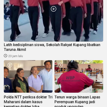
Latih kedisiplinan siswa, Sekolah Rakyat Kupang libatkan
Taruna Akmil
23 jam lalu
Polda NTT periksa dokter Tri
Tenun warga binaan Lapas
Maharani dalam kasus
Perempuan Kupang jadi
kematian dokter Icha
produk unggulan