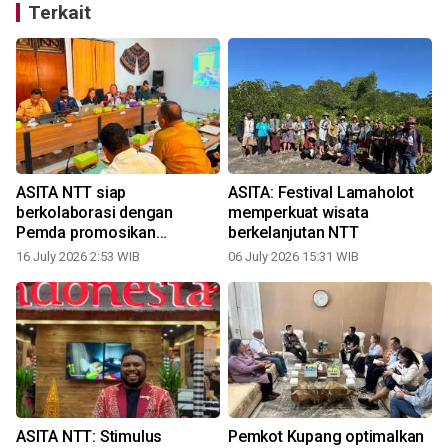
Terkait
ASITA NTT siap
ASITA: Festival Lamaholot
berkolaborasi dengan
memperkuat wisata
Pemda promosikan
berkelanjutan NTT
pariwisata daerah
16 July 2026 2:53 WIB
06 July 2026 15:31 WIB
1
ASITA NTT: Stimulus
Pemkot Kupang optimalkan