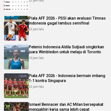
22 jam lalu
Piala AFF 2026 - PSSI akan evaluasi Timnas
Indonesia gagal tembus semifinal
22 jam lalu
Petenis Indonesia Aldila Sutjiadi singkirkan
juara Wimbledon untuk melaju di Toronto
10 jam lalu
Piala AFF 2026 - Indonesia bermain imbang
1-1 kontra Singapura
22 jam lalu
Ismael Bennacer dan AC Milan bersepakat
mengakhiri kerja sama lebih cepat