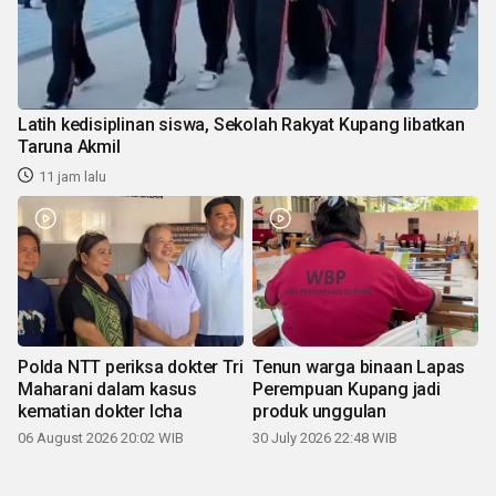
Latih kedisiplinan siswa, Sekolah Rakyat Kupang libatkan
Taruna Akmil
11 jam lalu
Polda NTT periksa dokter Tri
Tenun warga binaan Lapas
Maharani dalam kasus
Perempuan Kupang jadi
kematian dokter Icha
produk unggulan
06 August 2026 20:02 WIB
30 July 2026 22:48 WIB