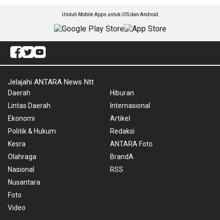
Unduh Mobile Apps untuk iOS dan Android
Jelajahi ANTARA News Ntt
Daerah
Hiburan
Lintas Daerah
Internasional
Ekonomi
Artikel
Politik & Hukum
Redaksi
Kesra
ANTARA Foto
Olahraga
BrandA
Nasional
RSS
Nusantara
Foto
Video