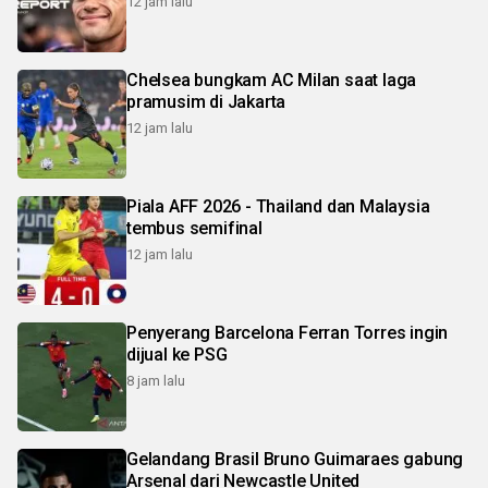
12 jam lalu
Chelsea bungkam AC Milan saat laga
pramusim di Jakarta
12 jam lalu
Piala AFF 2026 - Thailand dan Malaysia
tembus semifinal
12 jam lalu
Penyerang Barcelona Ferran Torres ingin
dijual ke PSG
8 jam lalu
Gelandang Brasil Bruno Guimaraes gabung
Arsenal dari Newcastle United