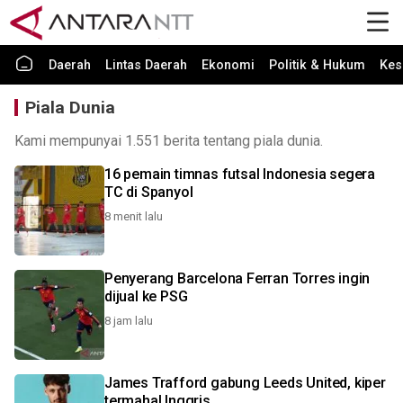
Daerah
Lintas Daerah
Ekonomi
Politik & Hukum
Kes
Piala Dunia
Kami mempunyai 1.551 berita tentang piala dunia.
16 pemain timnas futsal Indonesia segera
TC di Spanyol
8 menit lalu
Penyerang Barcelona Ferran Torres ingin
dijual ke PSG
8 jam lalu
James Trafford gabung Leeds United, kiper
termahal Inggris