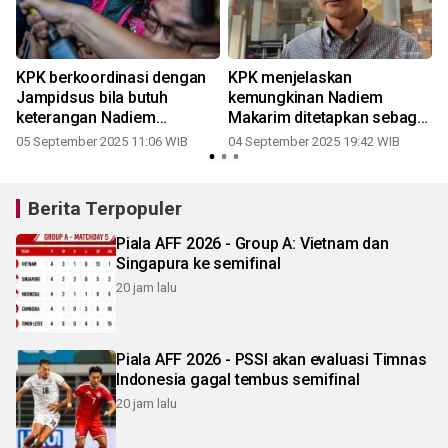
KPK berkoordinasi dengan
KPK menjelaskan
Jampidsus bila butuh
kemungkinan Nadiem
keterangan Nadiem
Makarim ditetapkan sebagai
Makarim
tersangka
05 September 2025 11:06 WIB
04 September 2025 19:42 WIB
Berita Terpopuler
Piala AFF 2026 - Group A: Vietnam dan
Singapura ke semifinal
20 jam lalu
Piala AFF 2026 - PSSI akan evaluasi Timnas
Indonesia gagal tembus semifinal
20 jam lalu