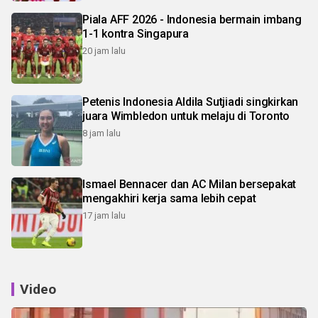
Piala AFF 2026 - Indonesia bermain imbang
1-1 kontra Singapura
20 jam lalu
Petenis Indonesia Aldila Sutjiadi singkirkan
juara Wimbledon untuk melaju di Toronto
8 jam lalu
Ismael Bennacer dan AC Milan bersepakat
mengakhiri kerja sama lebih cepat
17 jam lalu
Video