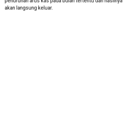
penurunan arus kas pada bulan tertentu dan hasilnya
akan langsung keluar.