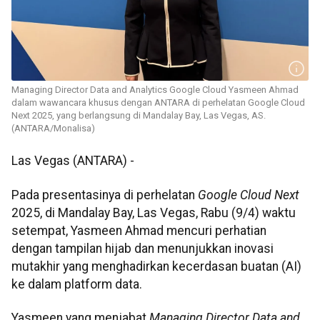
Managing Director Data and Analytics Google Cloud Yasmeen Ahmad
dalam wawancara khusus dengan ANTARA di perhelatan Google Cloud
Next 2025, yang berlangsung di Mandalay Bay, Las Vegas, AS.
(ANTARA/Monalisa)
Las Vegas (ANTARA) -
Pada presentasinya di perhelatan
Google Cloud Next
2025, di Mandalay Bay, Las Vegas, Rabu (9/4) waktu
setempat, Yasmeen Ahmad mencuri perhatian
dengan tampilan hijab dan menunjukkan inovasi
mutakhir yang menghadirkan kecerdasan buatan (AI)
ke dalam platform data.
Yasmeen yang menjabat
Managing Director Data and