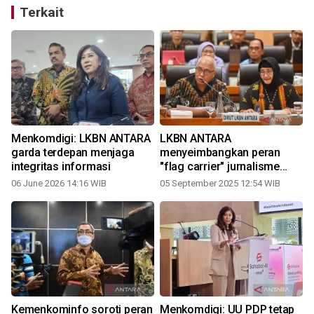
Terkait
Menkomdigi: LKBN ANTARA
LKBN ANTARA
garda terdepan menjaga
menyeimbangkan peran
integritas informasi
"flag carrier" jurnalisme
Indonesia
06 June 2026 14:16 WIB
05 September 2025 12:54 WIB
Kemenkominfo soroti peran
Menkomdigi: UU PDP tetap