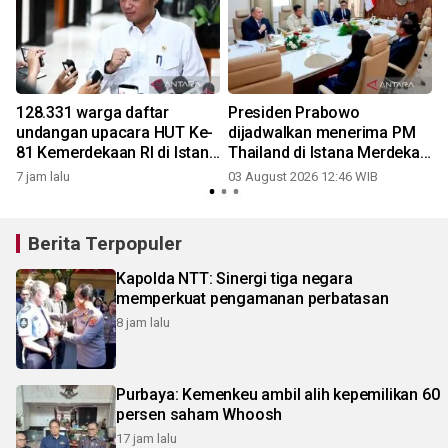
128.331 warga daftar
Presiden Prabowo
undangan upacara HUT Ke-
dijadwalkan menerima PM
81 Kemerdekaan RI di Istana
Thailand di Istana Merdeka
Merdeka
Senin sore
7 jam lalu
03 August 2026 12:46 WIB
Berita Terpopuler
Kapolda NTT: Sinergi tiga negara
memperkuat pengamanan perbatasan
8 jam lalu
Purbaya: Kemenkeu ambil alih kepemilikan 60
persen saham Whoosh
17 jam lalu