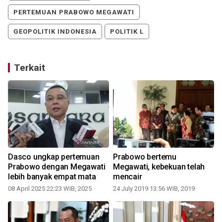
PERTEMUAN PRABOWO MEGAWATI
GEOPOLITIK INDONESIA
POLITIK L
Terkait
Dasco ungkap pertemuan
Prabowo bertemu
Prabowo dengan Megawati
Megawati, kebekuan telah
lebih banyak empat mata
mencair
08 April 2025 22:23 WIB, 2025
24 July 2019 13:56 WIB, 2019
2