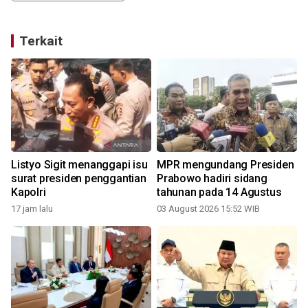
Terkait
Listyo Sigit menanggapi isu
MPR mengundang Presiden
surat presiden penggantian
Prabowo hadiri sidang
Kapolri
tahunan pada 14 Agustus
17 jam lalu
03 August 2026 15:52 WIB
3