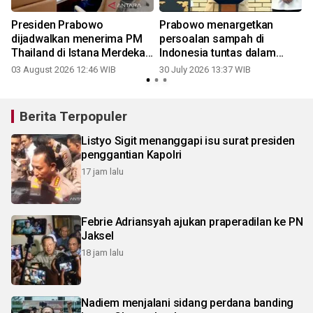
Presiden Prabowo
Prabowo menargetkan
dijadwalkan menerima PM
persoalan sampah di
Thailand di Istana Merdeka
Indonesia tuntas dalam
Senin sore
setahun
03 August 2026 12:46 WIB
30 July 2026 13:37 WIB
2
Berita Terpopuler
Listyo Sigit menanggapi isu surat presiden
penggantian Kapolri
17 jam lalu
Febrie Adriansyah ajukan praperadilan ke PN
Jaksel
18 jam lalu
Nadiem menjalani sidang perdana banding