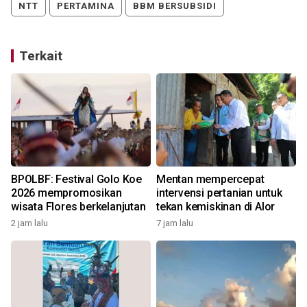
NTT
PERTAMINA
BBM BERSUBSIDI
Terkait
BPOLBF: Festival Golo Koe
Mentan mempercepat
2026 mempromosikan
intervensi pertanian untuk
wisata Flores berkelanjutan
tekan kemiskinan di Alor
2
2 jam lalu
7 jam lalu