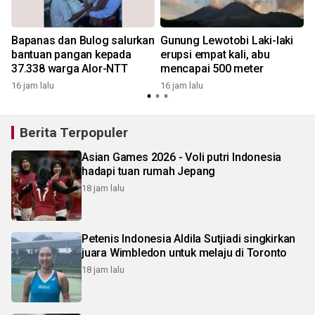
Bapanas dan Bulog salurkan
Gunung Lewotobi Laki-laki
bantuan pangan kepada
erupsi empat kali, abu
37.338 warga Alor-NTT
mencapai 500 meter
16 jam lalu
16 jam lalu
Berita Terpopuler
Asian Games 2026 - Voli putri Indonesia
hadapi tuan rumah Jepang
18 jam lalu
Petenis Indonesia Aldila Sutjiadi singkirkan
juara Wimbledon untuk melaju di Toronto
18 jam lalu