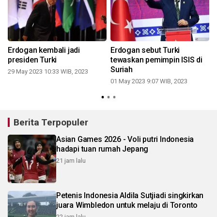
a
Erdogan kembali jadi
Erdogan sebut Turki
presiden Turki
tewaskan pemimpin ISIS di
Suriah
29 May 2023 10:33 WIB, 2023
01 May 2023 9:07 WIB, 2023
Berita Terpopuler
Asian Games 2026 - Voli putri Indonesia
hadapi tuan rumah Jepang
21 jam lalu
Petenis Indonesia Aldila Sutjiadi singkirkan
juara Wimbledon untuk melaju di Toronto
22 jam lalu