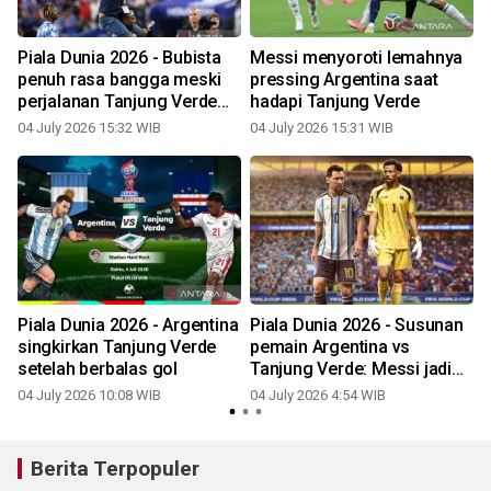
Piala Dunia 2026 - Bubista
Messi menyoroti lemahnya
penuh rasa bangga meski
pressing Argentina saat
s
perjalanan Tanjung Verde
hadapi Tanjung Verde
berakhir
04 July 2026 15:32 WIB
04 July 2026 15:31 WIB
0
Piala Dunia 2026 - Argentina
Piala Dunia 2026 - Susunan
g
singkirkan Tanjung Verde
pemain Argentina vs
setelah berbalas gol
Tanjung Verde: Messi jadi
sorotan
04 July 2026 10:08 WIB
04 July 2026 4:54 WIB
0
Berita Terpopuler